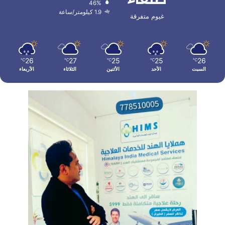
46%
1.9 كيلومتر/ساعة
غيوم متفرقة
26
27
25
25
26
℃
℃
℃
℃
℃
السبت
الأحد
الأثنين
الثلاثاء
الأربعاء