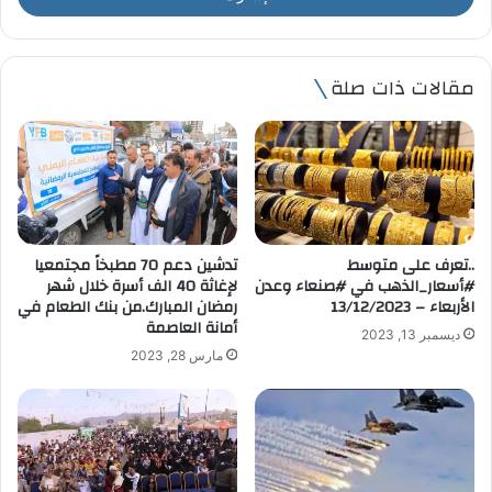
ب
ر
ي
مقالات ذات صلة
د
ك
ا
ل
إ
ل
ك
ت
..تعرف على متوسط
تدشين دعم 70 مطبخاً مجتمعيا
ر
#أسعار_الذهب في #صنعاء وعدن
لإغاثة 40 الف أسرة خلال شهر
و
الأربعاء – 13/12/2023
رمضان المبارك.من بنك الطعام في
ن
أمانة العاصمة
ديسمبر 13, 2023
ي
مارس 28, 2023