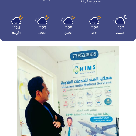
غيوم متفرقة
24
27
25
25
23
℃
℃
℃
℃
℃
السبت
الأحد
الأثنين
الثلاثاء
الأربعاء