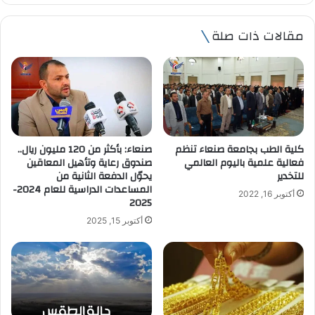
ر
ي
مقالات ذات صلة
د
ك
ا
ل
إ
ل
ك
ت
صنعاء: بأكثر من 120 مليون ريال..
كلية الطب بجامعة صنعاء تنظم
ر
صندوق رعاية وتأهيل المعاقين
فعالية علمية باليوم العالمي
و
يحوّل الدفعة الثانية من
للتخدير
ن
المساعدات الدراسية للعام 2024-
أكتوبر 16, 2022
ي
2025
أكتوبر 15, 2025