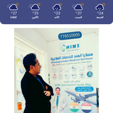
27
25
23
27
24
℃
℃
℃
℃
℃
الجمعة
السبت
الأحد
الأثنين
الثلاثاء