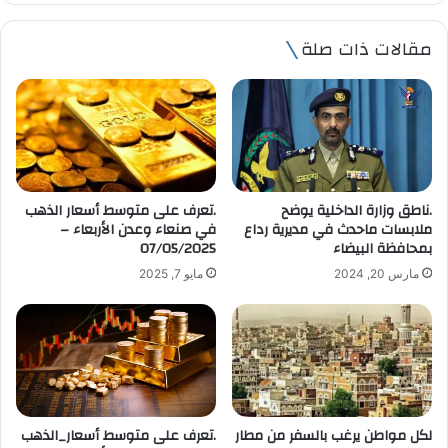
ر
ي
مقالات ذات صلة
د
ك
ا
ل
إ
ل
ك
ت
.ناطق وزارة الداخلية يوضح
.تعرف على متوسط أسعار الذهب
ر
ملابسات ماحدث في مديرية رداع
في صنعاء وعدن الأربعاء –
و
بمحافظة البيضاء
07/05/2025
ن
مارس 20, 2024
مايو 7, 2025
ي
لكل مواطن يرغب بالسفر من مطار
.تعرف على متوسط أسعار_الذهب