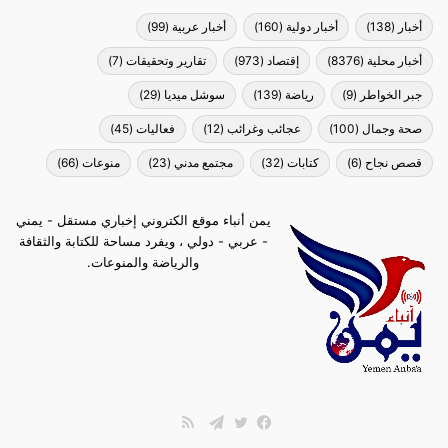
أخبار
(138)
أخبار دولية
(160)
أخبار عربية
(99)
أخبار محلية
(8376)
إقتصاد
(973)
تقارير وتحقيقات
(7)
جبر الخواطر
(9)
رياضة
(139)
سوشل ميديا
(29)
صحة وجمال
(100)
عجائب وغرائب
(12)
فعاليات
(45)
قصص نجاح
(6)
كتابات
(32)
مجتمع مدني
(23)
منوعات
(66)
يمن أنباء موقع الكتروني إخباري مستقل - يمني
- عربي - دولي ، ويفرد مساحة للكتابة والثقافة
والرياضة والمنوعات.
ملخص
الموقع
فيسبوك
تويتر
تيلقرام