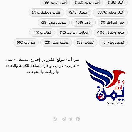
أخبار
(138)
أخبار دولية
(160)
أخبار عربية
(99)
أخبار محلية
(8376)
إقتصاد
(973)
تقارير وتحقيقات
(7)
جبر الخواطر
(9)
رياضة
(139)
سوشل ميديا
(29)
صحة وجمال
(100)
عجائب وغرائب
(12)
فعاليات
(45)
قصص نجاح
(6)
كتابات
(32)
مجتمع مدني
(23)
منوعات
(66)
يمن أنباء موقع الكتروني إخباري مستقل - يمني
- عربي - دولي ، ويفرد مساحة للكتابة والثقافة
والرياضة والمنوعات.
ملخص
الموقع
فيسبوك
تويتر
تيلقرام