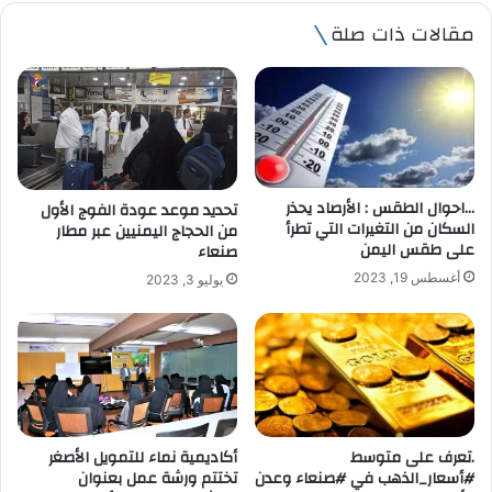
ي
مقالات ذات صلة
د
ك
ا
ل
إ
ل
ك
ت
…احوال الطقس : الأرصاد يحذر
تحديد موعد عودة الفوج الأول
ر
السكان من التغيرات التي تطرأ
من الحجاج اليمنيين عبر مطار
و
على طقس اليمن
صنعاء
ن
أغسطس 19, 2023
يوليو 3, 2023
ي
.تعرف على متوسط
أكاديمية نماء للتمويل الأصغر
#أسعار_الذهب في #صنعاء وعدن
تختتم ورشة عمل بعنوان