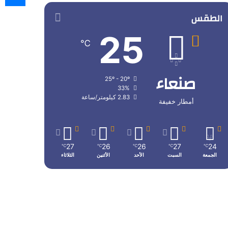
الطقس
25
℃
صنعاء
25º - 20º
33%
2.83 كيلومتر/ساعة
أمطار خفيفة
27
26
26
27
24
℃
℃
℃
℃
℃
الجمعة
السبت
الأحد
الأثنين
الثلاثاء