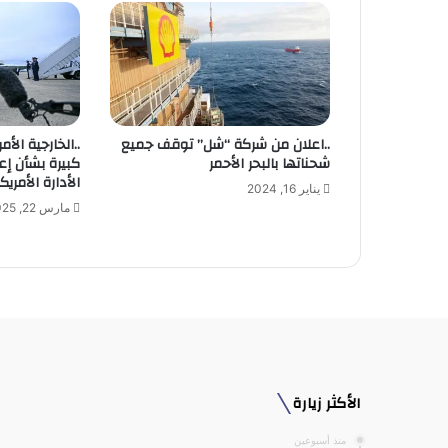
إ
ل
ك
ت
ر
و
..اعلان من شركة “شل” توقف جميع
..الخارجية الأ
ن
شحناتها بالبحر الأحمر
كبيرة بشأن إع
ي
الأدارة الأمريك
يناير 16, 2024
مارس 22, 2025
الأكثر زيارة
منذ أسبوعين