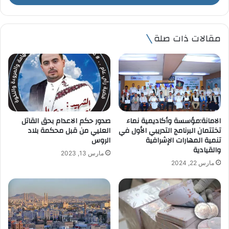
ب
ر
ي
مقالات ذات صلة
د
ك
ا
ل
إ
ل
ك
ت
الامانة:مؤسسة وأكاديمية نماء
صدور حكم الاعدام بحق القاتل
ر
تختتمان البرنامج التدريبي الأول في
العليي من قبل محكمة بلاد
و
تنمية المهارات الإشرافية
الروس
ن
والقيادية
مارس 13, 2023
ي
مارس 22, 2024