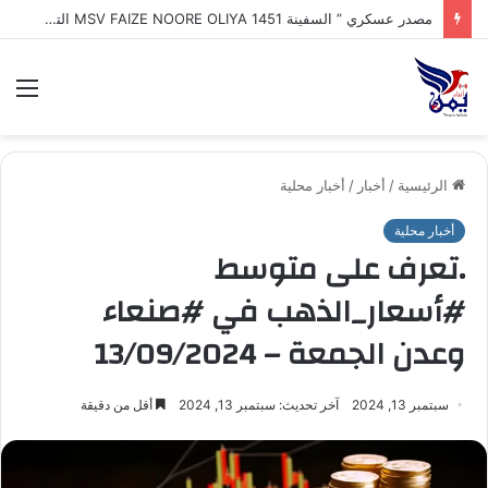
مصدر عسكري ” السفينة MSV FAIZE NOORE OLIYA 1451 التي ترفع علم الهند وتعرضت لهجوم بزورق مفخخ مجهول وغرقها في مياه البحر_الأحمر أثناء توجهها إلى ميناء المخا
الق
الرئيسية
/
أخبار
/
أخبار محلية
أخبار محلية
.تعرف على متوسط
#أسعار_الذهب في #صنعاء
وعدن الجمعة – 13/09/2024
سبتمبر 13, 2024
آخر تحديث: سبتمبر 13, 2024
أقل من دقيقة