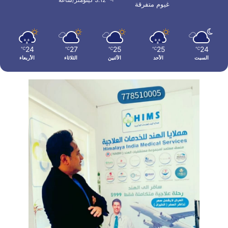
غيوم متفرقة
24
27
25
25
24
℃
℃
℃
℃
℃
السبت
الأحد
الأثنين
الثلاثاء
الأربعاء