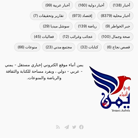
أخبار
(138)
أخبار دولية
(160)
أخبار عربية
(99)
أخبار محلية
(8379)
إقتصاد
(973)
تقارير وتحقيقات
(7)
جبر الخواطر
(9)
رياضة
(139)
سوشل ميديا
(29)
صحة وجمال
(100)
عجائب وغرائب
(12)
فعاليات
(45)
قصص نجاح
(6)
كتابات
(32)
مجتمع مدني
(23)
منوعات
(66)
يمن أنباء موقع الكتروني إخباري مستقل - يمني
- عربي - دولي ، ويفرد مساحة للكتابة والثقافة
والرياضة والمنوعات.
ملخص
الموقع
فيسبوك
تويتر
تيلقرام