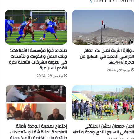
مقالات ذات صلة
د
ك
ا
ل
إ
ل
ك
ت
،،وزارة التربية تعلن بدء العام
صنعاء: فوز مؤسسة الاتصالات1
ر
الدراسي الجديد في السابع من
وبنك اليمن والكويت والتأمينات
و
محرم 1446هـ
في بطولة الشركات الثامنة لكرة
ن
القدم السباعية
يونيو 26, 2024
ي
نوفمبر 28, 2024
امين جمعان يدشن الملتقى
إجتماع بمديرية الوحدة بأمانة
الصيفي السابع لنادي وحدة صنعاء
العاصمة لمناقشة الإستعدادات
والتحضيرات الخاصة بتنفيذ حملة