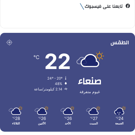
تابعنا على فيسبوك
الطقس
22
℃
صنعاء
24º - 20º
48%
2.14 كيلومتر/ساعة
غيوم متفرقة
28
26
26
27
24
℃
℃
℃
℃
℃
الجمعة
السبت
الأحد
الأثنين
الثلاثاء