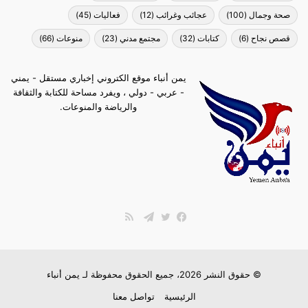
صحة وجمال
(100)
عجائب وغرائب
(12)
فعاليات
(45)
قصص نجاح
(6)
كتابات
(32)
مجتمع مدني
(23)
منوعات
(66)
يمن أنباء موقع الكتروني إخباري مستقل - يمني
- عربي - دولي ، ويفرد مساحة للكتابة والثقافة
والرياضة والمنوعات.
ملخص
الموقع
فيسبوك
تويتر
تيلقرام
RSS
© حقوق النشر 2026، جميع الحقوق محفوظة لـ
يمن أنباء
الرئيسية
تواصل معنا