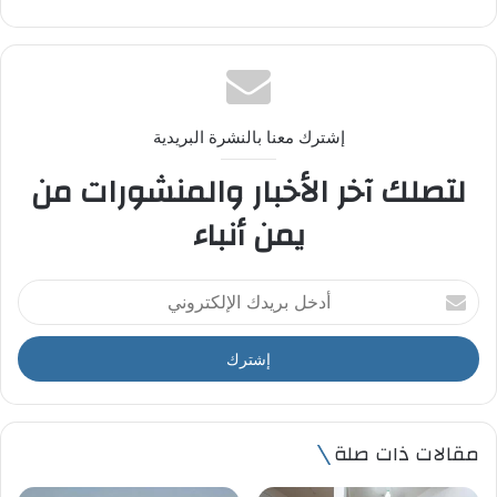
إشترك معنا بالنشرة البريدية
لتصلك آخر الأخبار والمنشورات من
يمن أنباء
أ
د
خ
ل
ب
ر
ي
مقالات ذات صلة
د
ك