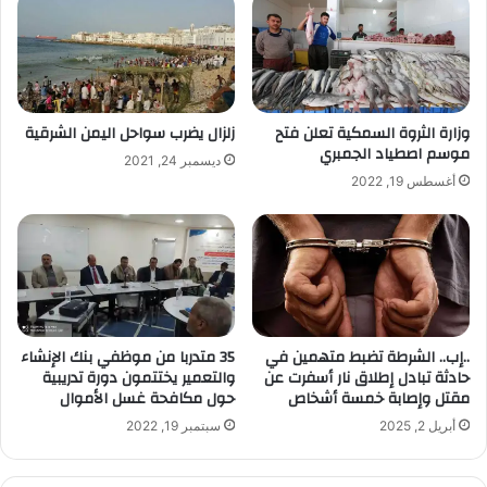
ا
ل
إ
ل
ك
ت
وزارة الثروة السمكية تعلن فتح
زلزال يضرب سواحل اليمن الشرقية
ر
موسم اصطياد الجمبري
ديسمبر 24, 2021
و
أغسطس 19, 2022
ن
ي
..إب.. الشرطة تضبط متهمين في
35 متدربا من موظفي بنك الإنشاء
حادثة تبادل إطلاق نار أسفرت عن
والتعمير يختتمون دورة تدريبية
مقتل وإصابة خمسة أشخاص
حول مكافحة غسل الأموال
أبريل 2, 2025
سبتمبر 19, 2022