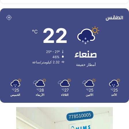
الطقس
22
℃
صنعاء
25º - 21º
46%
2.32 كيلومتر/ساعة
أمطار خفيفة
25
28
27
25
25
℃
℃
℃
℃
℃
الأحد
الأثنين
الثلاثاء
الأربعاء
الخميس