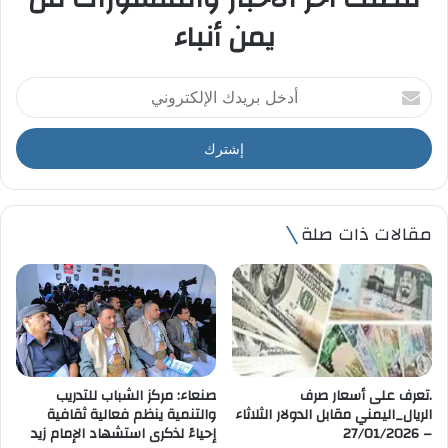
يمن أنباء
أ
د
خ
ل
ب
ر
ي
مقالات ذات صلة
د
ك
ا
ل
إ
ل
ك
ت
.تعرف على أسعار صرف
صنعاء: مركز الشباب للتدريب
ر
الريال_اليمني مقابل الدولار الثلاثاء
والتنمية ينظم فعالية ثقافية
و
– 27/01/2026
إحياءً لذكرى استشهاد الإمام زيد
ن