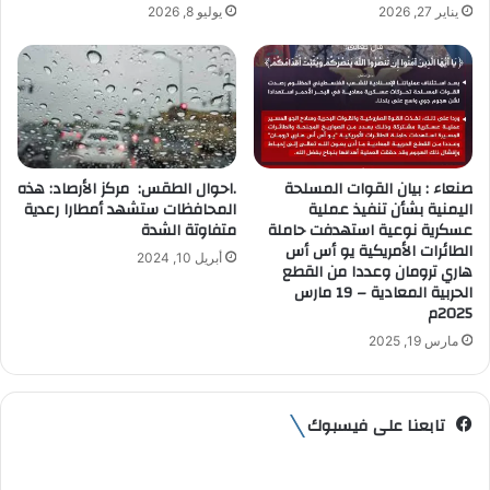
يناير 27, 2026
يوليو 8, 2026
ي
صنعاء : بيان القوات المسلحة
.احوال الطقس: مركز الأرصاد: هذه
اليمنية بشأن تنفيذ عملية
المحافظات ستشهد أمطارا رعدية
عسكرية نوعية استهدفت حاملة
متفاوتة الشدة
الطائرات الأمريكية يو أس أس
أبريل 10, 2024
هاري ترومان وعددا من القطع
الحربية المعادية – 19 مارس
2025م
مارس 19, 2025
تابعنا على فيسبوك