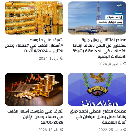
ا
ل
إ
ل
ك
ت
مصادر الانتقالي يعزل جزيرة
..تعرف على متوسط
ر
سقطرى عن اليمن بايقاف ارتباط
#أسعار_الذهب في #صنعاء وعدن
و
الاتصالات في المحافظة بشبكة
الاثنين – 01/04/2024
ن
الاتصالات اليمنية
أبريل 1, 2024
ي
سبتمبر 4, 2024
مصلحة الدفاع المدني تخمد حريق
.تعرف على متوسط أسعار الذهب
وتنقذ طفل بمنزل مواطن في
في صنعاء وعدن الإثنين –
أمانة العاصمة
12/01/2026
فبراير 25, 2022
يناير 12, 2026