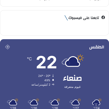
تابعنا على فيسبوك
الطقس
22
℃
صنعاء
24º - 20º
49%
2 كيلومتر/ساعة
غيوم متفرقة
28
26
26
27
24
℃
℃
℃
℃
℃