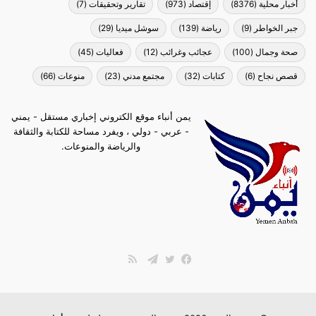
أخبار محلية
(8376)
إقتصاد
(973)
تقارير وتحقيقات
(7)
جبر الخواطر
(9)
رياضة
(139)
سوشل ميديا
(29)
صحة وجمال
(100)
عجائب وغرائب
(12)
فعاليات
(45)
قصص نجاح
(6)
كتابات
(32)
مجتمع مدني
(23)
منوعات
(66)
يمن أنباء موقع الكتروني إخباري مستقل - يمني
- عربي - دولي ، ويفرد مساحة للكتابة والثقافة
والرياضة والمنوعات.
ملخص
الموقع
فيسبوك
تويتر
تيلقرام
RSS