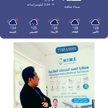
27%
0.94 كيلومتر/ساعة
سماء صافية
24
25
28
28
28
℃
℃
℃
℃
℃
الأثنين
الثلاثاء
الأربعاء
الخميس
الجمعة