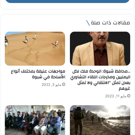
ب
ر
ي
مقالات ذات صلة
د
ك
ا
ل
إ
ل
ك
ت
…محافظ شبوة: الوحدة ملك لكل
مواجهات عنيفة بمختلف أنواع
ر
اليمنيين ومخرجات اللقاء التشاوري
الأسلحة في شبوة
و
بعدن تمثل “الانتقالي ولا تمثل
مايو 3, 2022
ن
غيرهم
ي
مايو 11, 2023