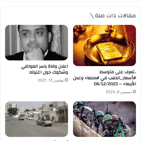
ر
ي
مقالات ذات صلة
د
ك
ا
ل
إ
ل
ك
ت
اعلان وفاة ياسر العواضي
ر
..تعرف على متوسط
وشكوك حول اغتياله
و
#أسعار_الذهب في #صنعاء وعدن
نوفمبر 15, 2021
ن
الأربعاء – 06/12/2023
ي
ديسمبر 6, 2023