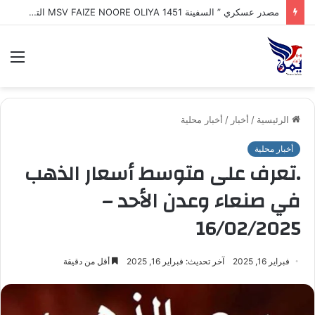
مصدر عسكري ” السفينة MSV FAIZE NOORE OLIYA 1451 التي ترفع علم الهند وتعرضت لهجوم بزورق مفخخ مجهول وغرقها في مياه البحر_الأحمر أثناء توجهها إلى ميناء المخا
الق
الرئيسية
/
أخبار
/
أخبار محلية
أخبار محلية
.تعرف على متوسط أسعار الذهب
في صنعاء وعدن الأحد –
16/02/2025
فبراير 16, 2025
آخر تحديث: فبراير 16, 2025
أقل من دقيقة