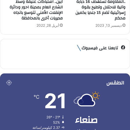
..المقاومة تستهدف 16 دبابة
أبين.. اشتباكات عنيفة وسط
وآلية للاحتلال وتطيح بقوة
الشارع العام بمدينة احور ودائرة
إسرائيلية تضم 15 جنديا بكمين
الإنفلات الأمني تتوسع باتجاه
محكم
مديريات أخرى بالمحافظة
ديسمبر 13, 2023
أبريل 28, 2022
تابعنا على فيسبوك
الطقس
21
℃
صنعاء
26º - 21º
52%
2.37 كيلومتر/ساعة