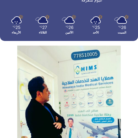
غيوم متفرقة
25
27
26
25
26
℃
℃
℃
℃
℃
السبت
الأحد
الأثنين
الثلاثاء
الأربعاء