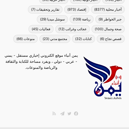
أخبار محلية
(8377)
إقتصاد
(973)
تقارير وتحقيقات
(7)
جبر الخواطر
(9)
رياضة
(139)
سوشل ميديا
(29)
صحة وجمال
(100)
عجائب وغرائب
(12)
فعاليات
(45)
قصص نجاح
(6)
كتابات
(32)
مجتمع مدني
(23)
منوعات
(66)
يمن أنباء موقع الكتروني إخباري مستقل - يمني
- عربي - دولي ، ويفرد مساحة للكتابة والثقافة
والرياضة والمنوعات.
ملخص
الموقع
فيسبوك
تويتر
تيلقرام
RSS