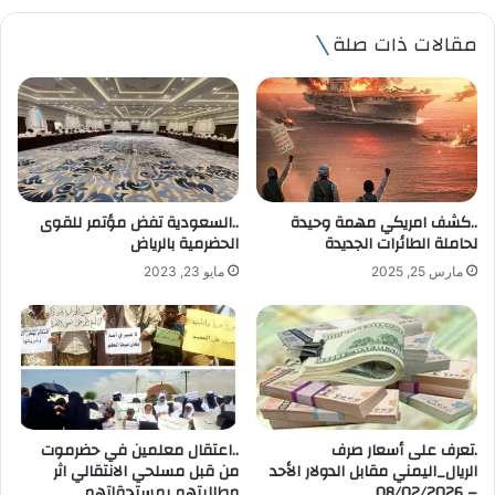
ي
مقالات ذات صلة
د
ك
ا
ل
إ
ل
ك
ت
..كشف امريكي مهمة وحيدة
..السعودية تفض مؤتمر للقوى
ر
لحاملة الطائرات الجديدة
الحضرمية بالرياض
و
مارس 25, 2025
مايو 23, 2023
ن
ي
.تعرف على أسعار صرف
..اعتقال معلمين في حضرموت
الريال_اليمني مقابل الدولار الأحد
من قبل مسلحي الانتقالي اثر
– 08/02/2026
مطالبتهم بمستحقاتهم