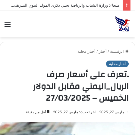
صنعاء: إتمام صلح قبلي في صنعاء ينهي قضية حادث مروري بين قبيلتي ال الخبش محافظة حجة وذو حسين من خولان بني ضبيان محافظة صنعاء
الق
الرئيسية
/
أخبار
/
أخبار محلية
أخبار محلية
.تعرف على أسعار صرف
الريال_اليمني مقابل الدولار
الخميس – 27/03/2025
مارس 27, 2025
آخر تحديث: مارس 27, 2025
أقل من دقيقة