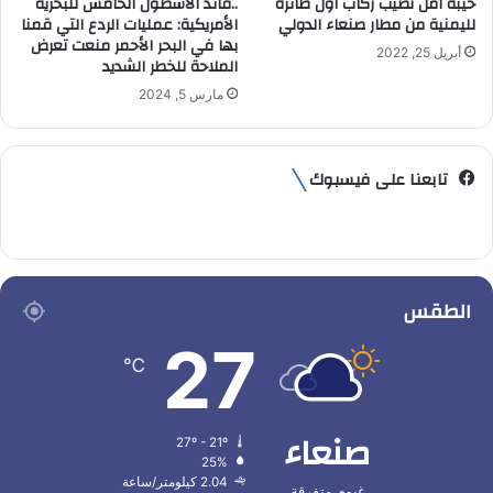
خيبة امل تصيب ركاب اول طائرة
..قائد الأسطول الخامس للبحرية
لليمنية من مطار صنعاء الدولي
الأمريكية: عمليات الردع التي قمنا
بها في البحر الأحمر منعت تعرض
أبريل 25, 2022
الملاحة للخطر الشديد
مارس 5, 2024
تابعنا على فيسبوك
الطقس
27
℃
صنعاء
27º - 21º
25%
2.04 كيلومتر/ساعة
غيوم متفرقة