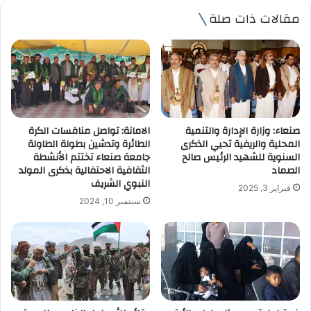
ي
مقالات ذات صلة
د
ك
ا
ل
إ
ل
ك
ت
صنعاء: وزارة الإدارة والتنمية
الامانة: تواصل منافسات الكرة
ر
المحلية والريفية تحيي الذكرى
الطائرة وتدشين بطولة الطاولة
و
السنوية للشهيد الرئيس صالح
جامعة صنعاء تختتم الأنشطة
ن
الصماد
الثقافية الاحتفالية بذكرى المولد
ي
النبوي الشريف
فبراير 3, 2025
سبتمبر 10, 2024