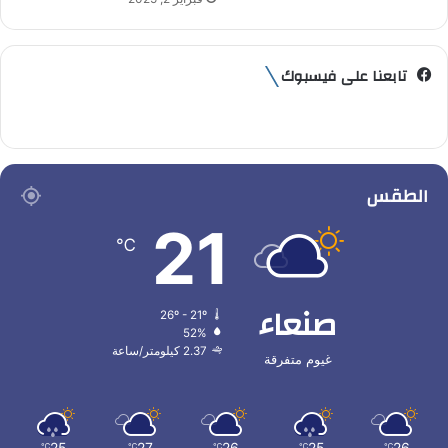
تابعنا على فيسبوك
الطقس
21
℃
صنعاء
26º - 21º
52%
2.37 كيلومتر/ساعة
غيوم متفرقة
25
27
26
25
26
℃
℃
℃
℃
℃