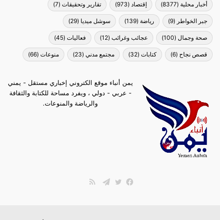
أخبار محلية
(8377)
إقتصاد
(973)
تقارير وتحقيقات
(7)
جبر الخواطر
(9)
رياضة
(139)
سوشل ميديا
(29)
صحة وجمال
(100)
عجائب وغرائب
(12)
فعاليات
(45)
قصص نجاح
(6)
كتابات
(32)
مجتمع مدني
(23)
منوعات
(66)
يمن أنباء موقع الكتروني إخباري مستقل - يمني
- عربي - دولي ، ويفرد مساحة للكتابة والثقافة
والرياضة والمنوعات.
ملخص
الموقع
فيسبوك
تويتر
تيلقرام
RSS