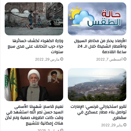
ا
ل
إ
ل
ك
ت
الأرصاد يحذر من مخاطر السيول
وزارة الكهرباء تكشف خسائرها
ر
والأمطار الشديدة خلال الـ 24
جراء حرب التحالف على مدى سبع
و
ساعة القادمة
سنوات
ن
أغسطس 7, 2022
مارس 29, 2022
ي
تقرير استخباراتي فرنسي: الإمارات
نعيم قاسم: شهيدنا الأسمى
تواصل بناء مطار عسكري في
السيد حسن نصر الله استشهد في
سقطرى
وقت كانت الظروف صعبة ولم تكن
هناك إمكانية للتشييع
يناير 29, 2022
فبراير 2, 2025