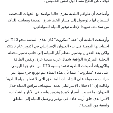
توقف عن الضخ مساء أول أمس الخميس”.
وأضافت أن طواقم البلدية تجري حاليا تواصلا مع الجهات المختصة
للسماح لها بالوصول إلى مسار الخط شرق المدينة ومعاينته للتأكد
من سلامته، تمهيدا لإعادة توفير المياه للمواطنين.
وأوضحت البلدية أن “خط “ميكروت” كان يغذي المدينة بنحو 20% من
احتياجاتها اليومية قبل بدء العدوان الإسرائيلي في أكتوبر عام 2023،
ولكن بعد العدوان وتدمير معظم آبار المياه، إلى جانب تدمير محطة
التحلية المركزية الواقعة شمال غرب مدينة غزة، ونقص الطاقة
والكهرباء، أصبحت البلدية تعتمد بنسبة 70% من احتياجها اليومي
على مياه “ميكروت” علما بأن هذه المياه يتم توزيع جزء منها عبر
خزانات محمولة على الشاحنات للمناطق التي لا تصلها مياه البلدية”.
وقالت إن ” الاحتلال الإسرائيلي تعمد استهداف مرافق المياه خلال
العدوان، ما تسبب بأضرار كبيرة وتدمير واسع في الآبار والشبكات،
الأمر الذي خلق أزمة حادة في توفير وتوصيل المياه إلى مناطق
واسعة من المدينة”.