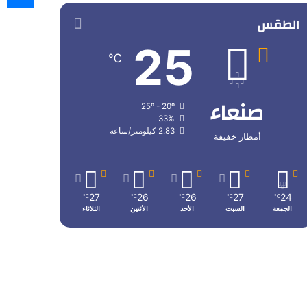
الطقس
25
℃
صنعاء
25º - 20º
33%
2.83 كيلومتر/ساعة
أمطار خفيفة
27
26
26
27
24
℃
℃
℃
℃
℃
الجمعة
السبت
الأحد
الأثنين
الثلاثاء