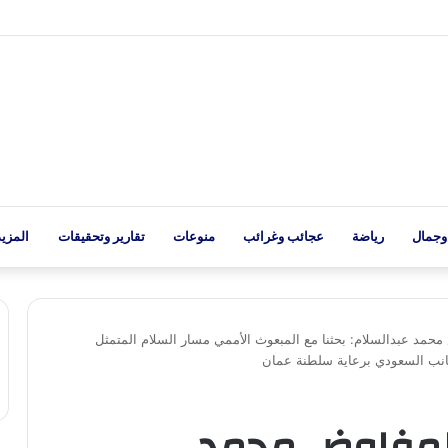
وجمال
رياضة
عجائب وغرائب
منوعات
تقارير وتحقيقات
المزيد
حمد عبدالسلام: بحثنا مع المبعوث الأممي مسار السلام المتمثل
جانب السعودي برعاية سلطنة عمان
المفاوض محمد