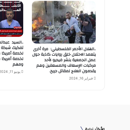
ل
إ
ل
ك
ت
ر
و
..السيد عبدالم
ن
تفكيك شبكة 
..الهلال الأحمر الفلسطيني: مرة أخرى
ي
لخدمة أمريكا 
يتعمد الاحتلال خلق روايات كاذبة حول
لخدمة أمريكا و
عمل الجمعية بنشر فيديو لأحد
ومهم
مركبات الإسعاف والمسعفين وهم
يقدمون العلاج لمقاتل جريح.
يونيو 11, 2024
فبراير 16, 2024
الأكثر زيارة