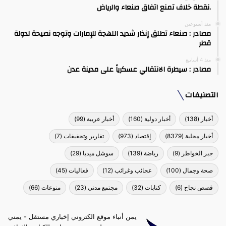
.نقطة خلاف تمنع اتفاق صنعاء والرياض
منذ أسبوعين
مصادر : صنعاء تطلق إنذار شديد اللهجة للإمارات وتوجه نصيحة لدولة
قطر
منذ 4 أسابيع
مصادر : سيطرة الانتقالي عسكرياً على مدينة عدن
التصنيفات
أخبار
(138)
أخبار دولية
(160)
أخبار عربية
(99)
أخبار محلية
(8379)
إقتصاد
(973)
تقارير وتحقيقات
(7)
جبر الخواطر
(9)
رياضة
(139)
سوشل ميديا
(29)
صحة وجمال
(100)
عجائب وغرائب
(12)
فعاليات
(45)
قصص نجاح
(6)
كتابات
(32)
مجتمع مدني
(23)
منوعات
(66)
يمن أنباء موقع الكتروني إخباري مستقل - يمني