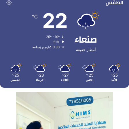
الطقس
22
℃
صنعاء
25º - 19º
51%
3.86 كيلومتر/ساعة
أمطار خفيفة
25
28
27
25
25
℃
℃
℃
℃
℃
الأحد
الأثنين
الثلاثاء
الأربعاء
الخميس