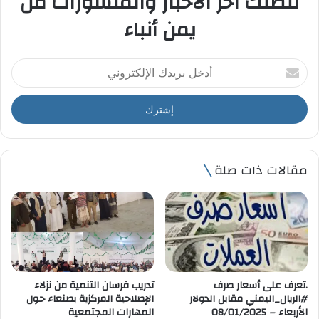
لتصلك آخر الأخبار والمنشورات من
يمن أنباء
أ
د
خ
ل
ب
ر
ي
مقالات ذات صلة
د
ك
ا
ل
إ
ل
ك
ت
.تعرف على أسعار صرف
تدريب فرسان التنمية من نزلاء
ر
#الريال_اليمني مقابل الدولار
الإصلاحية المركزية بصنعاء حول
و
الأربعاء – 08/01/2025
المهارات المجتمعية