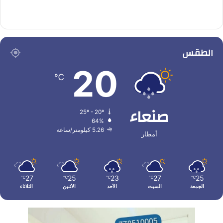
الطقس
20
℃
صنعاء
25º - 20º
64%
5.26 كيلومتر/ساعة
أمطار
27
25
23
27
25
℃
℃
℃
℃
℃
الجمعة
السبت
الأحد
الأثنين
الثلاثاء