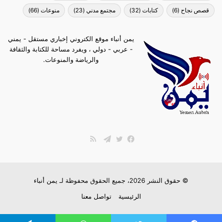
قصص نجاح
(6)
كتابات
(32)
مجتمع مدني
(23)
منوعات
(66)
يمن أنباء موقع الكتروني إخباري مستقل - يمني
- عربي - دولي ، ويفرد مساحة للكتابة والثقافة
والرياضة والمنوعات.
ملخص
الموقع
فيسبوك
تويتر
تيلقرام
RSS
© حقوق النشر 2026، جميع الحقوق محفوظة لـ
يمن أنباء
الرئيسية
تواصل معنا