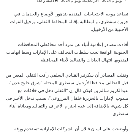
يونيو 7, 2024
آخر تحديث: يونيو 7, 2024
دقيقة واحدة
تصاعد موجة الاحتجاجات المنددة بتدهور الأوضاع والخدمات في
جزيرة سقطرى، والمطالبة بإقالة المحافظ الثقلي، ورحيل القوات
الأجنبية من الأرخبيل.
أفادت مصادر إعلامية أنباء عن تمرد أحد محافظي المحافظات
الجنوبية الواقعة تحت سلطات التحالف على الإمارات وسط اتهامات
لمندوبها انتهاك العادات والتقاليد لأبناء المحافظة.
ونقلت المصادر أن سكرتير القيادي السلفي رأفت الثقلي المعين من
قبل التحالف محافظا لأرخبيل سقطرى المحتلة “شرق خليج عدن”،
عبدالكريم سالم بن قبلان قال إن “الثقلي دخل في خلافات مع
مندوب الإمارات بالجزيرة خلفان المزروعي”، بسبب تدخل الأخير في
كل شيء، بالإضافة إلى عدم احترام الأعراف والتقاليد ومعاناة أبناء
سقطرى.
وأوضحت على لسان قبلان أن الشركات الإماراتية تستخدم ورقة