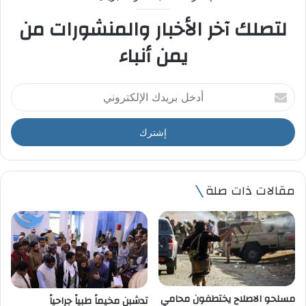
لتصلك آخر الأخبار والمنشورات من
يمن أنباء
أ
د
خ
ل
ب
ر
ي
مقالات ذات صلة
د
ك
ا
ل
إ
ل
ك
ت
مسلحو الاصلاح يختطفون محامي
تدشبن مخيماً طبياً جراحياً
ر