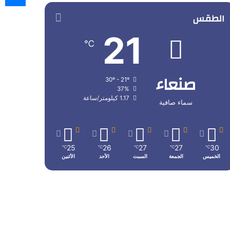
الطقس
21
℃
صنعاء
30º - 21º
37%
1.17 كيلومتر/ساعة
سماء صافية
25
26
27
27
30
℃
℃
℃
℃
℃
الخميس
الجمعة
السبت
الأحد
الأثنين