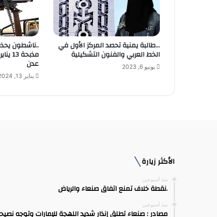
ك
ت
ر
و
…طالبة يمنية تحصد المركز الأول في
..ناشطون يحذر
ن
الخط العربي والفنون التشكيلية
مذبحة 
ي
عدن
يونيو 6, 2023
يناير 13, 2024
الأكثر زيارة
منذ أسبوعين
.نقطة خلاف تمنع اتفاق صنعاء والرياض
منذ أسبوعين
مصادر : صنعاء تطلق إنذار شديد اللهجة للإمارات وتوجه نصيح