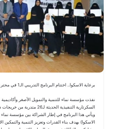
برعاية الاسكوا.. اختتام البرنامج التدريبي الـ1 في محترف السكرتارية التنفيذية الحديثة لـ26 متدربة
السكرتارية التنفيذية الحديثة لـ26 متدربة من خريجات دبلوم قيادة الحاسوب في المركز.
ويأتي هذا البرنامج في إطار الشراكة بين مؤسسة نماء وا
الاسكوا) بهدف بناء القدرات وتعزيز التنمية والتمكين ا