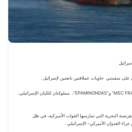
سرائيل
 على سفيتني حاويات عملاقتين تابعتين لإسرائيل .
وقال وكالة تسنيم الإيراني فإن السفينتين “MSC FRANCESCA” و”EPAMINONDAS”، مملوكتان للكيان الإسرائيلي،
قرصنة البحرية التي تمارسها القوات الأميركية، في ظل
اء العدوان الأميركي- الإسرائيلي .