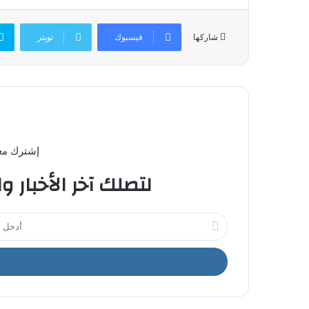
فيسبوك
تويتر
شاركها
إشترك معن
لتصلك آخر الأخبار و
أ
د
خ
ل
ب
ر
ي