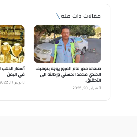
د
ك
مقالات ذات صلة
ا
ل
إ
ل
ك
ت
ر
و
صنعاء: مدير عام المرور يوجه بتوقيف
ن
الجندي محمد الحسني وإحالته الى
في اليمن
ي
التحقيق.
يوليو 11, 2022
فبراير 20, 2025