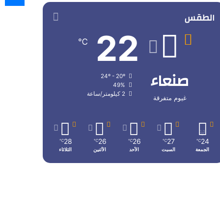
الطقس
22
℃
صنعاء
24º - 20º
49%
2 كيلومتر/ساعة
غيوم متفرقة
28
26
26
27
24
℃
℃
℃
℃
℃
الجمعة
السبت
الأحد
الأثنين
الثلاثاء