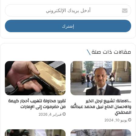
أ
د
خ
ل
ب
ر
ي
مقالات ذات صلة
د
ك
ا
ل
إ
ل
ك
ت
..،الامانة: تشييع لرجل الخير
تقرير: محاولة لتهريب أحجار كريمة
ر
والاحسان الحاج نبيل محمد عبدالله
من حضرموت إلى الإمارات
و
المحفدي
فبراير 4, 2026
ن
يونيو 10, 2024
ي