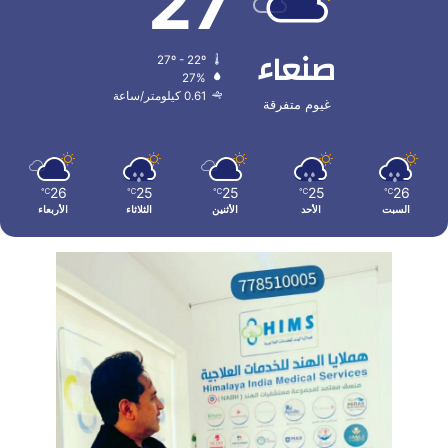
27
صنعاء
27º - 22º
27%
0.61 كيلومتر/ساعة
غيوم متفرقة
26
25
25
25
26
℃
℃
℃
℃
℃
السبت
الأحد
الأثنين
الثلاثاء
الأربعاء