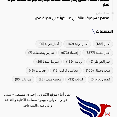
قطر
منذ 4 أسابيع
مصادر : سيطرة الانتقالي عسكرياً على مدينة عدن
التصنيفات
أخبار
(138)
أخبار دولية
(160)
أخبار عربية
(99)
أخبار محلية
(8377)
إقتصاد
(973)
تقارير وتحقيقات
(7)
جبر الخواطر
(9)
رياضة
(139)
سوشل ميديا
(29)
صحة وجمال
(100)
عجائب وغرائب
(12)
فعاليات
(45)
قصص نجاح
(6)
كتابات
(32)
مجتمع مدني
(23)
منوعات
(66)
يمن أنباء موقع الكتروني إخباري مستقل - يمني
- عربي - دولي ، ويفرد مساحة للكتابة والثقافة
والرياضة والمنوعات.