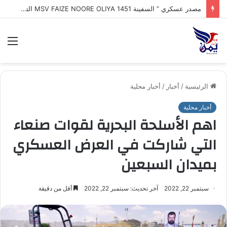
مصدر عسكري ” السفينة MSV FAIZE NOORE OLIYA 1451 التي ترفع علم الهند وتعرضت لهجوم بزورق مفخخ مجهول وغرقها في مياه البحر_الأحمر أثناء توجهها إلى ميناء المخا
الق
الرئيسية
/
أخبار
/
أخبار محلية
أخبار محلية
اهم الأسلحة البحرية لقوات صنعاء
التي شاركت في العرض العسكري
بميدان السبعين
سبتمبر 22, 2022
آخر تحديث: سبتمبر 22, 2022
أقل من دقيقة