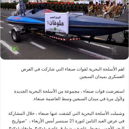
اهم الأسلحة البحرية لقوات صنعاء التي شاركت في العرض
العسكري بميدان السبعين
استعرضت قوات صنعاء ، مجموعة من الأسلحة البحرية الجديدة
ولأول مرة في ميدان السبعين وسط العاصمة صنعاء.
وشملت الأسلحة البحرية التي كشفت عنها صنعاء ، خلال المشاركة
في عرض العيد الثامن لثورة 21 سبتمبر أمس الأربعاء ، “صواريخ
البحر الأحمر، محيط، عاصف، وزوارق عاصف١و٢و٣، طوفان١و٢و٣،