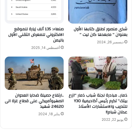
ل
إ
ل
ك
ت
شذى منصور تطلق كتابها الأول
صنعاء: 135 ألف زيارة للموقع
ر
بعنوان ” مابعدها كان ليت ”
الالكتروني للمعرض التقني الأول
و
باليمن
ديسمبر 26, 2024
ن
أغسطس 14, 2025
ي
ذمار.. مبادرة لجنة شباب ذمار “ازرع
..ارتفاع حصيلة ضحايا العدوان
بيتك” تكرم رئيس أكاديمية Y30
الصهيوأمريكي على قطاع غزة الى
للتدريب والاستشارات الأستاذ
24620 شهيد
عدنان شبام!!
يناير 18, 2024
يونيو 22, 2022