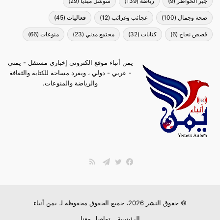
جبر الخواطر
(9)
رياضة
(139)
سوشل ميديا
(29)
صحة وجمال
(100)
عجائب وغرائب
(12)
فعاليات
(45)
قصص نجاح
(6)
كتابات
(32)
مجتمع مدني
(23)
منوعات
(66)
يمن أنباء موقع الكتروني إخباري مستقل - يمني
- عربي - دولي ، ويفرد مساحة للكتابة والثقافة
والرياضة والمنوعات.
ملخص
الموقع
فيسبوك
تويتر
تيلقرام
RSS
© حقوق النشر 2026، جميع الحقوق محفوظة لـ
يمن أنباء
الرئيسية
تواصل معنا