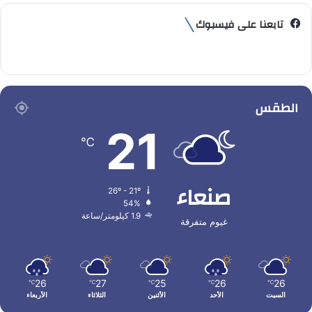
تابعنا على فيسبوك
الطقس
21
℃
صنعاء
26º - 21º
54%
1.9 كيلومتر/ساعة
غيوم متفرقة
26
27
25
26
26
℃
℃
℃
℃
℃
السبت
الأحد
الأثنين
الثلاثاء
الأربعاء