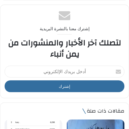
إشترك معنا بالنشرة البريدية
لتصلك آخر الأخبار والمنشورات من
يمن أنباء
أ
د
خ
ل
ب
ر
ي
مقالات ذات صلة
د
ك
ا