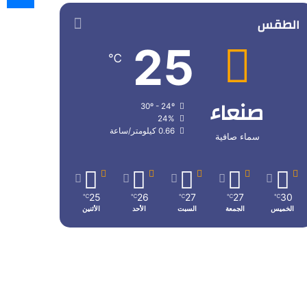
الطقس
25
℃
صنعاء
30º - 24º
24%
0.66 كيلومتر/ساعة
سماء صافية
25
26
27
27
30
℃
℃
℃
℃
℃
الخميس
الجمعة
السبت
الأحد
الأثنين