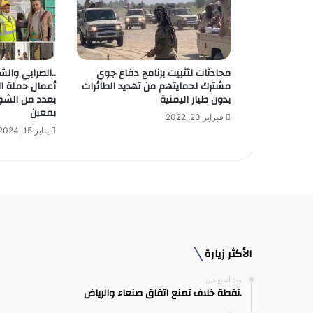
ل
ك
ت
ر
و
محادثات لتثبيت برنامج دفاع جوي
..الصرابي والش
ن
مشترك لحمايتهم من تهديد الطائرات
أعمال حملة ال
ي
بدون طيار اليمنية
بعدد من الشوا
بمعين
فبراير 23, 2022
يناير 15, 2024
الأكثر زيارة
منذ أسبوعين
.نقطة خلاف تمنع اتفاق صنعاء والرياض