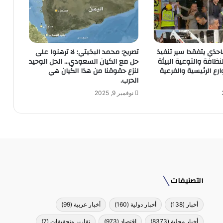
احذي يتفقدا سير تنفيذ
تصريح: محمد البخيتي: لا ترهنوا على
نظافة والتوعية البيئة
حل مع الكيان السعودي… الحل الوحيد
رع الرئيسية والفرعية
لنزع حقوقنا من هذا الكيان هي
الحرب.
نوفمبر 9, 2025
التصنيفات
أخبار
(138)
أخبار دولية
(160)
أخبار عربية
(99)
أخبار محلية
(8373)
إقتصاد
(973)
تقارير وتحقيقات
(7)