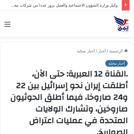
.وكيل وزارة الشؤون الاجتماعية والعمل يزور عددا من شركات مجموعة هائل سعيد أنعم وشركاه ويشيد بتجربتها المتقدمة في مجال السلامة والصحة المهنية*
الق
الرئيسية
/
أخبار
/
أخبار محلية
أخبار محلية
.القناة 12 العبرية: حتى الآن،
أطلقت إيران نحو إسرائيل بين 22
و24 صاروخا، فيما أطلق الحوثيون
صاروخين، وتشارك الولايات
المتحدة في عمليات اعتراض
الصواريخ.