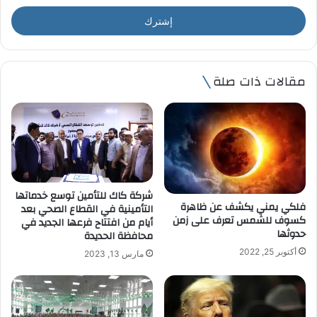
خ
ل
ب
ر
ي
مقالات ذات صلة
د
ك
ا
ل
إ
ل
ك
ت
شركة كاك للتأمين توسع خدماتها
ر
فلكي يمني يكشف عن ظاهرة
التأمينية في القطاع الصحي بعد
و
كسوف للشمس تعرف على زمن
أيام من افتتاح فرعها الجديد في
ن
حدوثها
محافظة الحديدة
ي
أكتوبر 25, 2022
مارس 13, 2023