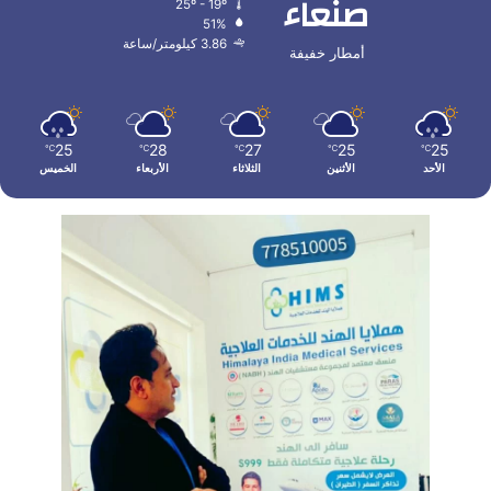
صنعاء
25º - 19º
51%
3.86 كيلومتر/ساعة
أمطار خفيفة
25
28
27
25
25
℃
℃
℃
℃
℃
الأحد
الأثنين
الثلاثاء
الأربعاء
الخميس