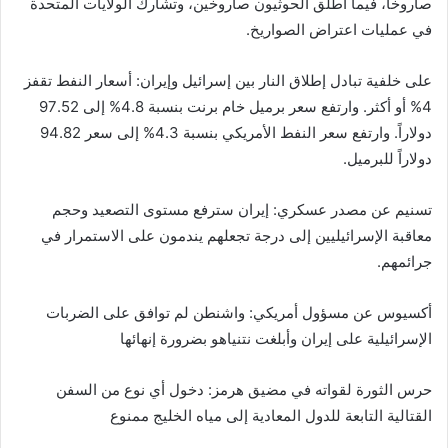
صاروخا، فيما أطلق الحوثيون صاروخين، وتشارك الولايات المتحدة
في عمليات اعتراض الصواريخ.
على خلفية تبادل إطلاق النار بين إسرائيل وإيران: أسعار النفط تقفز
4% أو أكثر. وارتفع سعر برميل خام برنت بنسبة 4.8% إلى 97.52
دولاراً. وارتفع سعر النفط الأمريكي بنسبة 4.3% إلى سعر 94.82
دولاراً للبرميل.
تسنيم عن مصدر عسكري: إيران سترفع مستوى التصعيد وحجم
معاقبة الإسرائيليين إلى درجة تجعلهم يندمون على الاستمرار في
جرائمهم.
أكسيوس عن مسؤول أمريكي: واشنطن لم توافق على الضربات
الإسرائيلية على إيران وأبلغت نتنياهو بضرورة إنهائها
حرس الثورة لقواته في مضيق هرمز: دخول أي نوع من السفن
القتالية التابعة للدول المعادية إلى مياه الخليج ممنوع