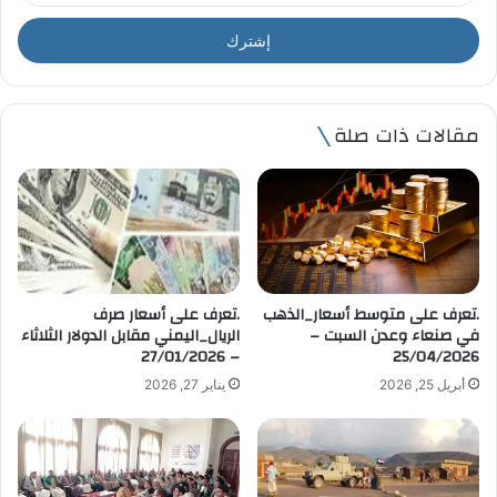
خ
ل
ب
ر
ي
مقالات ذات صلة
د
ك
ا
ل
إ
ل
ك
ت
.تعرف على متوسط أسعار_الذهب
.تعرف على أسعار صرف
ر
في صنعاء وعدن السبت –
الريال_اليمني مقابل الدولار الثلاثاء
و
– 27/01/2026
25/04/2026
ن
أبريل 25, 2026
يناير 27, 2026
ي