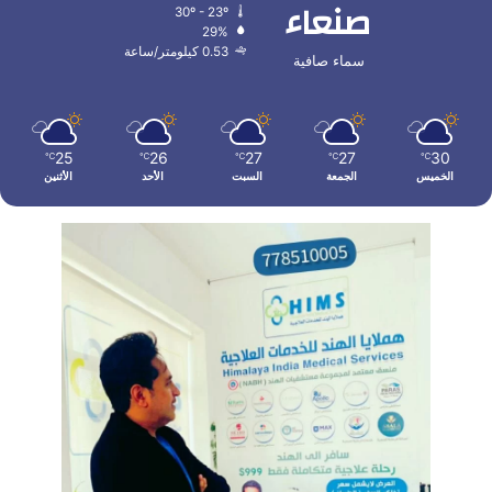
صنعاء
30º - 23º
29%
0.53 كيلومتر/ساعة
سماء صافية
25
26
27
27
30
℃
℃
℃
℃
℃
الخميس
الجمعة
السبت
الأحد
الأثنين