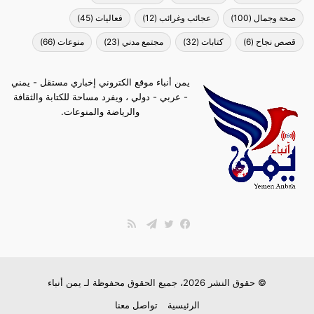
صحة وجمال
(100)
عجائب وغرائب
(12)
فعاليات
(45)
قصص نجاح
(6)
كتابات
(32)
مجتمع مدني
(23)
منوعات
(66)
يمن أنباء موقع الكتروني إخباري مستقل - يمني
- عربي - دولي ، ويفرد مساحة للكتابة والثقافة
والرياضة والمنوعات.
ملخص
الموقع
فيسبوك
تويتر
تيلقرام
RSS
© حقوق النشر 2026، جميع الحقوق محفوظة لـ
يمن أنباء
الرئيسية
تواصل معنا