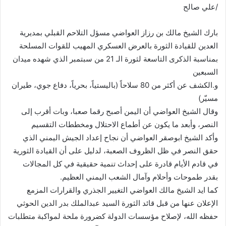
/علي صالح
بارك الشيخ مالك بن رزاز العواضي مسؤل التلاحم القبلي بمديرية
العدين للقيادة الثورة بالعرض العسكري المهيب للقوات المسلحة
بمناسبة الذكرى التاسعة لثورة الـ 21 من سبتمبر الذي شهده ميدان
السبعين
و.الكشف عن أكثر من 80 سلاحاً (باليستياً، بحرياً، دفاع جوي، طيران
مسيّر)
وقال الشيخ العواضي أن اليمن أصبح رقما صعبا، وبات أقرب إلى
النصر، وأبعد ما يكون عن أطماع الاحتلال ومخططات التقسيم
وأكد الشيخ ابوصقر العواضي أن نجاح إعداد الجيش اليمني الذي
حقق النصر في ظل الظروف الصعبة، لدليل على أن القيادة الثورية
في قادم الأيام قادرة على إحداث تنمية حقيقية في كل المجالات
بقدر طموحات وأحلام وآمال الشعب اليمني العظيم.
كما ايد الشيخ مالك العواضي التغيير الجذري والقرارات المزمع
الإعلان عنها من قبل قائد الثورة السيد عبدالملك بدر الدين الحوثي
حفظه الله، لإصلاح مؤسسات الدولة كضرورة ملحة لمواكبة متطلبات