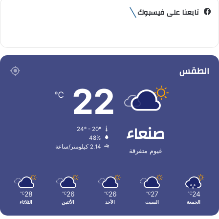
تابعنا على فيسبوك
الطقس
22
℃
صنعاء
24º - 20º
48%
2.14 كيلومتر/ساعة
غيوم متفرقة
28
26
26
27
24
℃
℃
℃
℃
℃
الجمعة
السبت
الأحد
الأثنين
الثلاثاء