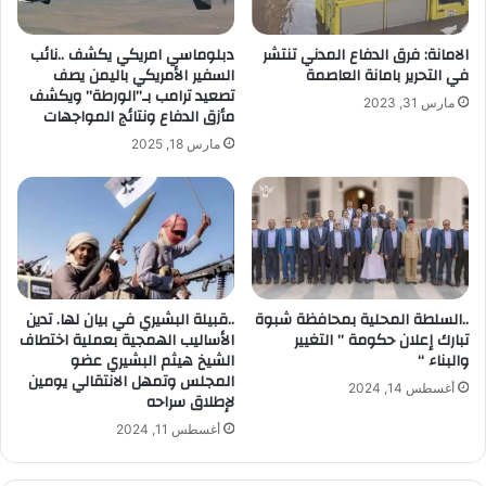
ك
ت
الامانة: فرق الدفاع المدني تنتشر
دبلوماسي امريكي يكشف ..نائب
ر
في التحرير بامانة العاصمة
السفير الأمريكي باليمن يصف
و
تصعيد ترامب بـ”الورطة” ويكشف
مارس 31, 2023
ن
مأزق الدفاع ونتائج المواجهات
ي
مارس 18, 2025
..السلطة المحلية بمحافظة شبوة
..قبيلة البشيري في بيان لها. تدين
تبارك إعلان حكومة ” التغيير
الأساليب الهمجية بعملية اختطاف
والبناء “
الشيخ هيثم البشيري عضو
المجلس وتمهل الانتقالي يومين
أغسطس 14, 2024
لإطلاق سراحه
أغسطس 11, 2024