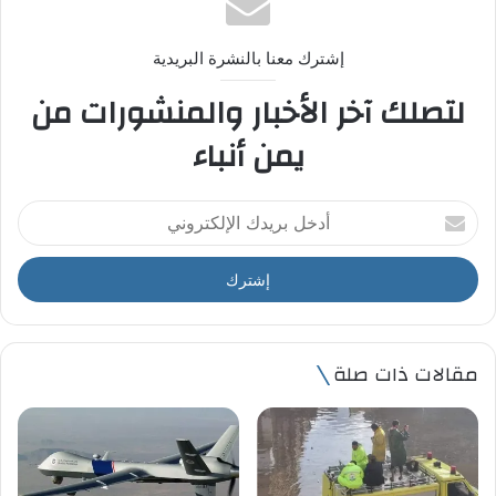
إشترك معنا بالنشرة البريدية
لتصلك آخر الأخبار والمنشورات من
يمن أنباء
أ
د
خ
ل
ب
ر
ي
مقالات ذات صلة
د
ك
ا
ل
إ
ل