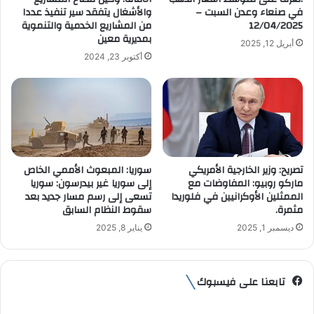
ر
في صنعاء وعدن السبت –
والأشغال يتفقد سير تنفيذ عددا
و
12/04/2025
من المشاريع الخدمية والتنموية
ن
بمديرية معين
أبريل 12, 2025
ي
أكتوبر 23, 2024
تصريح: وزير الخارجية الأمريكي
سوريا: المبعوث الأممي الخاص
ماركو روبيو: المفاوضات مع
إلى سوريا غير بيدرسون: سوريا
الممثلين الأوكرانيين في فلوريدا
تسعى إلى رسم مسار جديد بعد
مثمرة.
سقوط النظام السابق
ديسمبر 1, 2025
يناير 8, 2025
تابعنا على فيسبوك