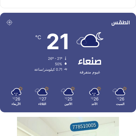
الطقس
21
℃
صنعاء
26º - 21º
50%
0.71 كيلومتر/ساعة
غيوم متفرقة
26
27
25
26
26
℃
℃
℃
℃
℃
السبت
الأحد
الأثنين
الثلاثاء
الأربعاء