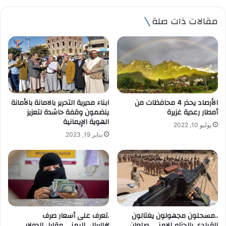
ي
مقالات ذات صلة
د
ك
ا
ل
إ
ل
ك
ت
ابناء مديرية التحرير بالامانة بالأمانة
الأرصاد يحذر 4 محافظات من
ر
ينضمون وقفة حاشدة لتعزيز
أمطار رعدية غزيرة
و
الهوية الإيمانية
يوليو 10, 2022
ن
يناير 19, 2023
ي
..مسحلون مجهولون يغتالون
.تعرف على أسعار صرف
القيادي بالحزام الامني. صلعان
#الريال_اليمني مقابل الدولار