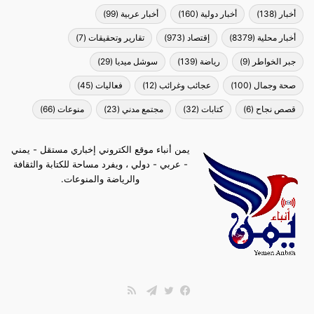
أخبار
(138)
أخبار دولية
(160)
أخبار عربية
(99)
أخبار محلية
(8379)
إقتصاد
(973)
تقارير وتحقيقات
(7)
جبر الخواطر
(9)
رياضة
(139)
سوشل ميديا
(29)
صحة وجمال
(100)
عجائب وغرائب
(12)
فعاليات
(45)
قصص نجاح
(6)
كتابات
(32)
مجتمع مدني
(23)
منوعات
(66)
يمن أنباء موقع الكتروني إخباري مستقل - يمني
- عربي - دولي ، ويفرد مساحة للكتابة والثقافة
والرياضة والمنوعات.
ملخص
الموقع
فيسبوك
تويتر
تيلقرام