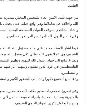
الطبية.
من جهته شدد الامين العام للمجلس المحلي بمديرية م
الله واخلاقه في تعاملاتنا وفي واقع حياتنا حتى نحظى بال
واشاد الشاحذي بموقف القوات المسلحة اليمنية المساند
وغيرها من الدول المتآمرة من العرب والمسلمين.
فيما أشار الاستاذ محمد علي مانع مسؤول التعبئة العا
الشريف هي عملا بقول الله تعالى “قل بفضل الله ورحم
وتطرق مانع الى جهاد رسول الله لليهود وتطهير المدين
الفلسطينيين في غزة الذين يقتلون وتنتهك اعراضهم
والمسلمين.
ودعا مانع الجميع ذكورا واناثا الى الحضور الكبير والم
وفي تصريح صحفي اكد مدير مكتب الصحة بمديرية معين
وابتهاجا بحلول ذكرى المولد النبوي الشريف.