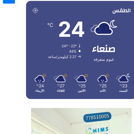
الطقس
24
℃
صنعاء
24º - 22º
46%
2.27 كيلومتر/ساعة
غيوم متفرقة
24
27
25
25
23
℃
℃
℃
℃
℃
السبت
الأحد
الأثنين
الثلاثاء
الأربعاء