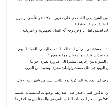
عين الشيخ يحي الشاحذي على ضرورة الاقتداء والتأسي برسول
رعاية الإلهية الحقيقية.
 لصمود اهل غزة في وجه آلة القتل الصهيونية والامريكية
مة بالمستشفى إلى أن احتفالات الشعب اليمني بالمولد النبوي
ته فبذلك فليفرحوا هو خير مما يجمعون”.
ة المنورة من رجزهم، مشيرا الى ضرورة نصرة اخواننا
 من اليهود في ظل صمت وتواطئ مخزي ومعيب من العرب
شرف في الفعالية المركزية يوم الثاني عشر من شهر ربيع الاول.
 الدكتور غسان حيدر على اصدارهم توجيهات للمنشئات الطبية
بالمديرية بمجانية المعاينة واجراء تخفيضات تصل الى ٣٠% من اسعار الخدمات الطبية للمرضى والمحتاجين وذلك فرحا