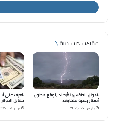
خ
ل
ب
ر
ي
د
ك
مقالات ذات صلة
ا
ل
إ
ل
ك
ت
ر
و
.احوال الطقس; الأرصاد يتوقع هطول
.تعرف على أسع
ن
أمطار رعدية متفاوتة.
مقابل الدولار الأربعا
ي
مارس 27, 2025
يونيو 4, 2025