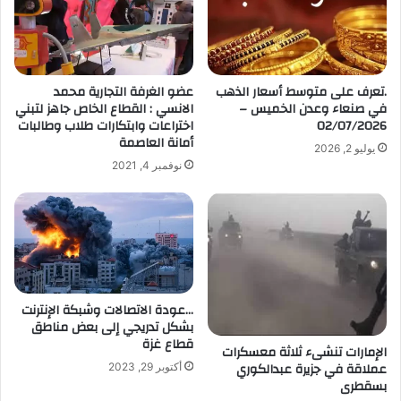
ل
إ
ل
ك
ت
.تعرف على متوسط أسعار الذهب
عضو الغرفة التجارية محمد
ر
في صنعاء وعدن الخميس –
الانسي : القطاع الخاص جاهز لتبني
و
02/07/2026
اختراعات وابتكارات طلاب وطالبات
ن
أمانة العاصمة
يوليو 2, 2026
ي
نوفمبر 4, 2021
…عودة الاتصالات وشبكة الإنترنت
بشكل تدريجي إلى بعض مناطق
قطاع غزة
الإمارات تنشىء ثلاثة معسكرات
عملاقة في جزيرة عبدالكوري
أكتوبر 29, 2023
بسقطرى