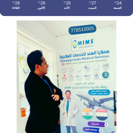
28
26
26
27
24
℃
℃
℃
℃
℃
الجمعة
السبت
الأحد
الأثنين
الثلاثاء