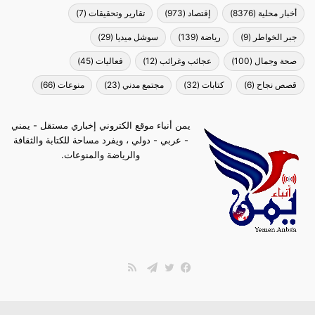
أخبار محلية
(8376)
إقتصاد
(973)
تقارير وتحقيقات
(7)
جبر الخواطر
(9)
رياضة
(139)
سوشل ميديا
(29)
صحة وجمال
(100)
عجائب وغرائب
(12)
فعاليات
(45)
قصص نجاح
(6)
كتابات
(32)
مجتمع مدني
(23)
منوعات
(66)
يمن أنباء موقع الكتروني إخباري مستقل - يمني
- عربي - دولي ، ويفرد مساحة للكتابة والثقافة
والرياضة والمنوعات.
ملخص
الموقع
فيسبوك
تويتر
تيلقرام
RSS