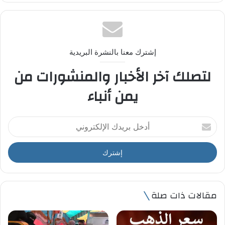
إشترك معنا بالنشرة البريدية
لتصلك آخر الأخبار والمنشورات من
يمن أنباء
أ
د
خ
ل
ب
ر
ي
مقالات ذات صلة
د
ك
ا