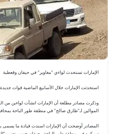
الإمارات تستحدث لواءي “مغاوير” في حيفان وقعطبة
استحدثت الإمارات خلال الأسابيع الماضية قوات جديد
وذكرت مصادر مطلعة أن الإمارات انشأت لواءين من ا
الموالين لـ”طارق صالح” في منطقة طور الباحة بمحاف
المصادر أوضحت أن الإمارات اسندت قيادة ما يسمى بـ 
تمركزه في منطقة طور الباحة ـ حيفان جنوب تعز، و”ال