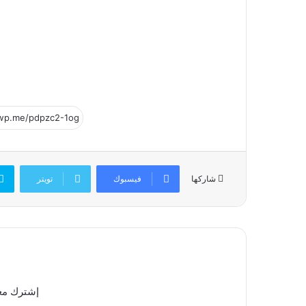
فيسبوك
تويتر
شاركها
إشترك معن