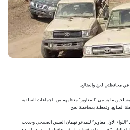
ة في محافظتي لحج والضالع.
لمسلحين ما يسمى “المغاوير” معظمهم من الجماعات السلفية
ظة الضالع، وقعطبة بمحافظة لحج.
“اللواء الأول مغاوير” للمدعو فهمان الغبس الصبيحي وحددت
لواء الثاني” في منطقة قعطبة شرق محافظة إب بقيادة المدعو