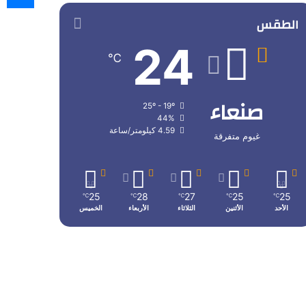
الطقس
24
℃
صنعاء
25º - 19º
44%
4.59 كيلومتر/ساعة
غيوم متفرقة
25
28
27
25
25
℃
℃
℃
℃
℃
الأحد
الأثنين
الثلاثاء
الأربعاء
الخميس