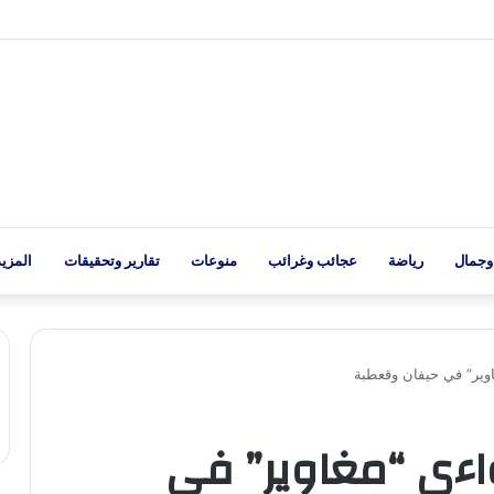
وجمال
رياضة
عجائب وغرائب
منوعات
تقارير وتحقيقات
المزيد
وير” في حيفان وقعطبة
اءي “مغاوير” في