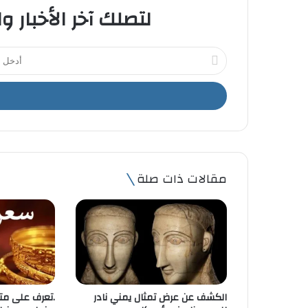
لتصلك آخر الأخبار و
أ
د
خ
ل
ب
ر
ي
د
ك
مقالات ذات صلة
ا
ل
إ
ل
ك
ت
ر
و
الكشف عن عرض تمثال يمني نادر
.تعرف على مت
ن