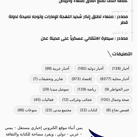
.نقطة خلاف تمنع اتفاق صنعاء والرياض
منذ أسبوعين
مصادر : صنعاء تطلق إنذار شديد اللهجة للإمارات وتوجه نصيحة لدولة
قطر
منذ 4 أسابيع
مصادر : سيطرة الانتقالي عسكرياً على مدينة عدن
التصنيفات
أخبار
(138)
أخبار دولية
(160)
أخبار عربية
(99)
أخبار محلية
(8377)
إقتصاد
(973)
تقارير وتحقيقات
(7)
جبر الخواطر
(9)
رياضة
(139)
سوشل ميديا
(29)
صحة وجمال
(100)
عجائب وغرائب
(12)
فعاليات
(45)
قصص نجاح
(6)
كتابات
(32)
مجتمع مدني
(23)
منوعات
(66)
يمن أنباء موقع الكتروني إخباري مستقل - يمني
- عربي - دولي ، ويفرد مساحة للكتابة والثقافة