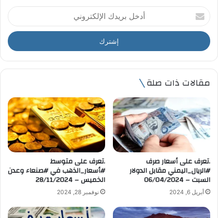
أ
د
خ
ل
ب
ر
ي
مقالات ذات صلة
د
ك
ا
ل
إ
ل
ك
ت
.تعرف على أسعار صرف
.تعرف على متوسط
ر
#الريال_اليمني مقابل الدولار
#أسعار_الذهب في #صنعاء وعدن
و
السبت – 06/04/2024
الخميس – 28/11/2024
ن
أبريل 6, 2024
نوفمبر 28, 2024
ي