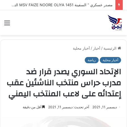
مصدر عسكري ” السفينة MSV FAIZE NOORE OLIYA 1451 التي ترفع علم الهند وتعرضت لهجوم بزورق مفخخ مجهول وغرقها في مياه البحر_الأحمر أثناء توجهها إلى ميناء المخا
الق
الرئيسية
/
أخبار
/
أخبار محلية
أخبار محلية
رياضة
الإتحاد السوري يصدر قرار ضد
مدرب حراس منتخب الناشئين عقب
إعتدائه على لاعب المنتخب اليمني
ديسمبر 11, 2021
آخر تحديث: ديسمبر 11, 2021
أقل من دقيقة