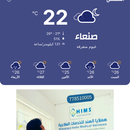
22
℃
صنعاء
26º - 21º
51%
1.51 كيلومتر/ساعة
غيوم متفرقة
26
27
25
26
26
℃
℃
℃
℃
℃
السبت
الأحد
الأثنين
الثلاثاء
الأربعاء