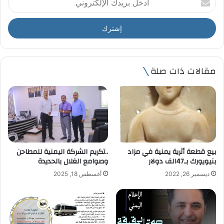
د
خ
ل
ب
ر
ي
مقالات ذات صلة
د
ك
ا
ل
إ
ل
ك
ت
بيع قطعة أثرية يمنية في مزاد
..تكريم الشركة اليمنية للمطاحن
ر
بنيويورك بـ47الف دولار
وصوامع الغلال بالحديدة
و
ديسمبر 26, 2022
أغسطس 18, 2025
ن
ي