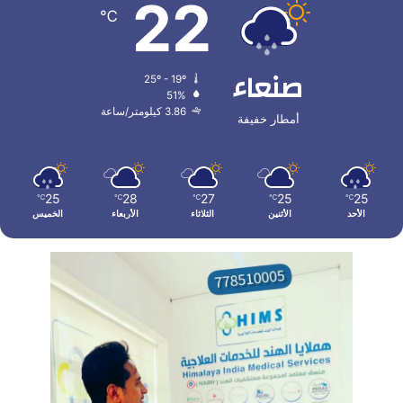
22
℃
صنعاء
25º - 19º
51%
3.86 كيلومتر/ساعة
أمطار خفيفة
25
28
27
25
25
℃
℃
℃
℃
℃
الأحد
الأثنين
الثلاثاء
الأربعاء
الخميس