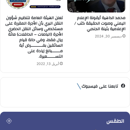
محمد الداهية أيقونة الإعلام
تعلن الهيئة العامة لتنظيم شؤون
اليمني وصوت الحقيقة كتب /
النقل البري بأن الأجرة المقررة على
الإعلامية بثينة الجندبي
مستخدمي وسائل النقل الحضري
الأجرة (الباصات – الحافلات) مائة
ديسمبر 30, 2024
ريال فقط، وفي حالة قيام
السائقين بفــــــــــرض أية
مـــــــبالغ زيادة على
التســـــــعيرة.
أبريل 13, 2022
تابعنا على فيسبوك
الطقس