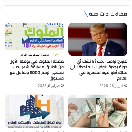
ر
ي
مقالات ذات صلة
د
ك
ا
ل
إ
ل
ك
ت
تصريح: ترامب: يجب ألا تشك أي
صفحة الملوك في يومها الأول
ر
دولة بجدية الولايات المتحدة التي
من انطلاق مسابقة شهر رجب
و
تملك أكبر قوة عسكرية في
تتخطى الرقم 5000 وتفاعل غير
ن
العالم
مسبوق
ي
فبراير 26, 2026
فبراير 9, 2022