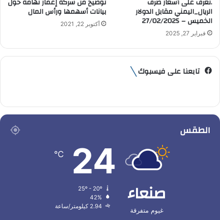
.تعرف على أسعار صرف
توضيح من شركة إعمار تهامة حول
الريال_اليمني مقابل الدولار
بيانات أسهمها ورأس المال
الخميس – 27/02/2025
أكتوبر 22, 2021
فبراير 27, 2025
تابعنا على فيسبوك
الطقس
24
℃
صنعاء
25º - 20º
42%
2.94 كيلومتر/ساعة
غيوم متفرقة