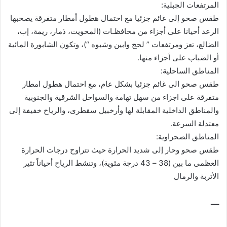
المرتفعات الجبلية:
طقس صحو إلى غائم جزئيا مع احتمال هطول أمطار متفرقة يصحبها
الرعد أحيانا على أجزاء من محافظـات (المحويت، ذمار، ريمة، إب،
الضالع، تعز ومرتفعات ” لحج وابين وشبوه “)، وتكون الشابورة المائية
أو الضباب على أجزاء منها.
المناطق الساحلية:
طقس صحو الى غائم جزئيا بشكل عام، مع احتمال هطول امطار
متفرقة على اجزاء من سهل تهامة والسواحل الشرقية والجنوبية
والمناطق الداخلية المقابلة لها وأرخبيل سقطرى، والرياح خفيفة إلى
معتدلة السرعة.
المناطق الصحراوية:
طقس صحو وحار إلى شديد الحرارة حيث تتراوح درجات الحرارة
العظمى ما بين (38 – 43 درجة مئوية)، وتنشط الرياح أحياناً تثير
الأتربة والرمال
ــــ