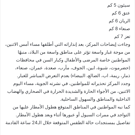
سيئون 5 كم
عتق 6 كم
الريان 6 كم
صنعاء 8 كم
تعز 7 كم
وجاءت إيضاحات المركز، بعد إنذاراته التي أطلقها مساء أمس الاثنين،
من موجة غبار واسعة تؤثر على مناطق واسعة من البلاد، منبهًا
المواطنين خاصة المرضى والأطفال وكبار السن في محافظات
(حضرموت، شبوة، ابين، الجوف، مأرب، صعدة، عمران، صنعاء،
ذمار، ريمة، اب، الضالع، البيضاء) بعدم التعرض المباشر للغبار.
وجدد المركز تحذيراته للمواطنين، في نشرته الجوية، مساء اليوم
الاثنين، من الأجواء الحارة والشديدة الحرارة في الصحاري والهضاب
الداخلية والمناطق والسهول الساحلية.
كما نبه المواطنين في المناطق المتوقع هطول الأمطار عليها من
التواجد في ممرات السيول أو عبورها أثناء وبعد هطول الأمطار.
تفاصيل بمستجدات حالة الطقس المتوقعة خلال الـ24 ساعة القادمة