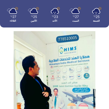
27
25
23
27
25
℃
℃
℃
℃
℃
الجمعة
السبت
الأحد
الأثنين
الثلاثاء