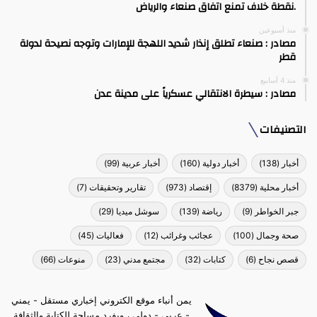
.نقطة خلاف تمنع اتفاق صنعاء والرياض
منذ أسبوعين
مصادر : صنعاء تطلق إنذار شديد اللهجة للإمارات وتوجه نصيحة لدولة
قطر
منذ 4 أسابيع
مصادر : سيطرة الانتقالي عسكرياً على مدينة عدن
التصنيفات
أخبار
(138)
أخبار دولية
(160)
أخبار عربية
(99)
أخبار محلية
(8379)
إقتصاد
(973)
تقارير وتحقيقات
(7)
جبر الخواطر
(9)
رياضة
(139)
سوشل ميديا
(29)
صحة وجمال
(100)
عجائب وغرائب
(12)
فعاليات
(45)
قصص نجاح
(6)
كتابات
(32)
مجتمع مدني
(23)
منوعات
(66)
يمن أنباء موقع الكتروني إخباري مستقل - يمني
- عربي - دولي ، ويفرد مساحة للكتابة والثقافة