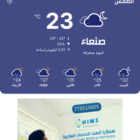
الطقس
23
℃
صنعاء
23º - 22º
54%
0.91 كيلومتر/ساعة
غيوم متفرقة
24
27
25
25
22
℃
℃
℃
℃
℃
السبت
الأحد
الأثنين
الثلاثاء
الأربعاء