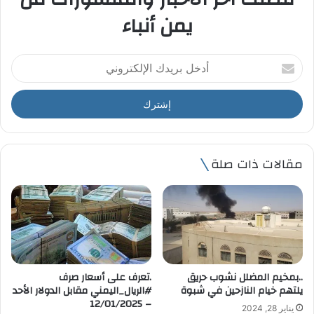
يمن أنباء
أ
د
خ
ل
ب
ر
ي
مقالات ذات صلة
د
ك
ا
ل
إ
ل
ك
ت
..بمخيم المضلل نشوب حريق
.تعرف على أسعار صرف
ر
يلتهم خيام النازحين في شبوة
#الريال_اليمني مقابل الدولار الأحد
و
– 12/01/2025
يناير 28, 2024
ن