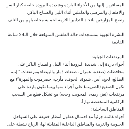
المسافرين إليها من الأجواء الباردة وشديدة البرودة خاصة كبار السن
والاطفال والمرضى والعاملين أثناء الليل والصباح الباكر.
ونصح المزارعين باتخاذ التدابير اللازمة لحماية محاصيلهم من التلف.
النشرة الجوية بمستجدات حالة الطقس المتوقعة خلال الـ24 ساعة
القادمة
المرتفعات الجبلية:
أجواء باردة إلى شديدة البرودة أثناء الليل والصباح الباكر على
محافظات (صعده، عمران، صنعاء، ذمار والبيضاء ومرتفعات ” إب،
الضالع، لحج، أبين، شبوة، الجوف، مأرب، حضرموت والمهرة”) مع
تكون الصقيع (الضريب) على أجزاء منها بينما تكون باردة على
مرتفعات (تعز، ريمه، المحويت وحجه) مع تشكل قطع من السحب
الركامية المنخفضة نهاراً.
المناطق الساحلية:
أجواء غائمة جزئياً مع احتمال هطول أمطار خفيفة على السواحل
الجنوبية والغربية والمناطق الداخلية المقابلة لها، الرياح نشطة على