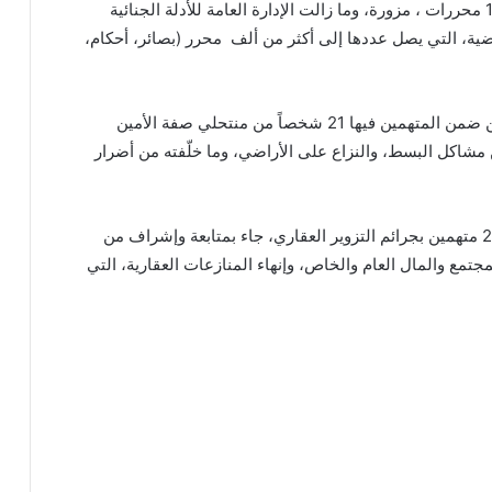
وأشار إلى أن تقارير فحص الأدلة الجنائية أثبتت أن 108 محررات ، مزورة، وما زالت الإدارة العامة للأدلة الجنائية
، التي يصل عددها إلى أكثر من ألف محرر (بصائر، أحكام،
ولفت القاضي القيز إلى أن ضبط هذه القضية، التي من ضمن المتهمين فيها 21 شخصاً من منتحلي صفة الأمين
مشاكل البسط، والنزاع على الأراضي، وما خلّفته من أضرار
وأكد أن إحالة هذه القضية، اليوم وقبلها بشهر قضية 206 متهمين بجرائم التزوير العقاري، جاء بمتابعة وإشراف من
مجتمع والمال العام والخاص، وإنهاء المنازعات العقارية، التي