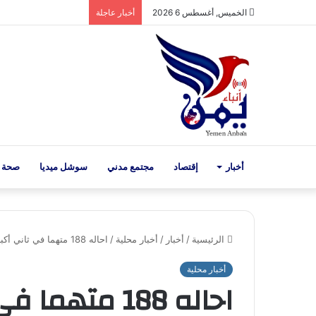
الخميس, أغسطس 6 2026
أخبار عاجلة
أخبار
إقتصاد
مجتمع مدني
سوشل ميديا
صحة 
الرئيسية
/
أخبار
/
أخبار محلية
/
احاله 188 متهما في ثاني أكبر قضية تزوير عقاري الى المحكمة الجزائية
أخبار محلية
احاله 188 مته