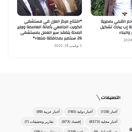
حم القبلي بمديرية
*افتتاح مركز العزل في مستشفى
ة إب يبارك تشكيل
الكويت الجامعي بأمانة العاصمة ووزير
والبناء
الصحة يتفقد سير العمل بمستشفى
26 سبتمبر بمحافظة صنعاء*
نوفمبر 18, 2022
التصنيفات
أخبار
(138)
أخبار دولية
(160)
أخبار عربية
(99)
أخبار محلية
(8373)
إقتصاد
(973)
تقارير وتحقيقات
(7)
ة
جبر الخواطر
(9)
رياضة
(139)
سوشل ميديا
(29)