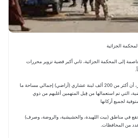
العاصمة إلى المحكمة الجزائية، ثاني أكبر قضية تزوير محررات
وأوضح وكيل النيابة الجزائية بالأمانة القاضي أحمد القيز، أن أكثر من 200 ألف لبنة عشاري (أراضي) إجمالي مساحة ما
 التي تم استعمالها من قِبل المتهمين أغلبهم من ذوي
وفية لجميع أركانها
، تقع في مناطق (بيت اللهيدة، والحشيشية، والروضة، وصرف)
عدد من المحافظات.