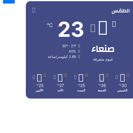
الطقس
23
℃
صنعاء
30º - 21º
40%
2.89 كيلومتر/ساعة
غيوم متفرقة
25
27
25
26
30
℃
℃
℃
℃
℃
الخميس
الجمعة
السبت
الأحد
الأثنين