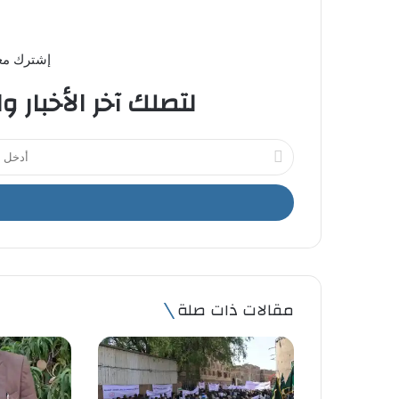
إشترك معن
لتصلك آخر الأخبار و
أ
د
خ
ل
ب
ر
ي
د
ك
مقالات ذات صلة
ا
ل
إ
ل
ك