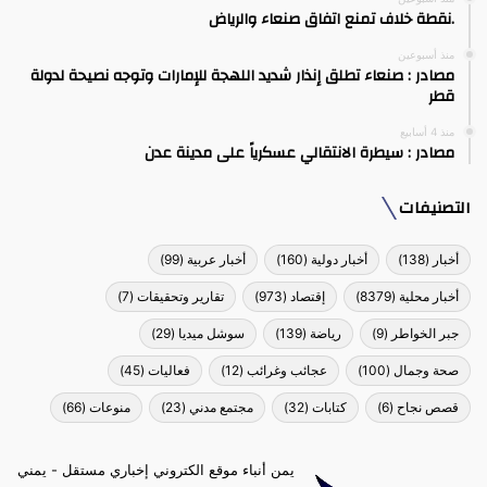
.نقطة خلاف تمنع اتفاق صنعاء والرياض
منذ أسبوعين
مصادر : صنعاء تطلق إنذار شديد اللهجة للإمارات وتوجه نصيحة لدولة
قطر
منذ 4 أسابيع
مصادر : سيطرة الانتقالي عسكرياً على مدينة عدن
التصنيفات
أخبار
(138)
أخبار دولية
(160)
أخبار عربية
(99)
أخبار محلية
(8379)
إقتصاد
(973)
تقارير وتحقيقات
(7)
جبر الخواطر
(9)
رياضة
(139)
سوشل ميديا
(29)
صحة وجمال
(100)
عجائب وغرائب
(12)
فعاليات
(45)
قصص نجاح
(6)
كتابات
(32)
مجتمع مدني
(23)
منوعات
(66)
يمن أنباء موقع الكتروني إخباري مستقل - يمني