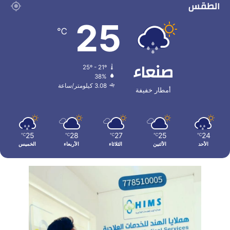
الطقس
25
℃
صنعاء
25º - 21º
38%
3.08 كيلومتر/ساعة
أمطار خفيفة
25
28
27
25
24
℃
℃
℃
℃
℃
الأحد
الأثنين
الثلاثاء
الأربعاء
الخميس