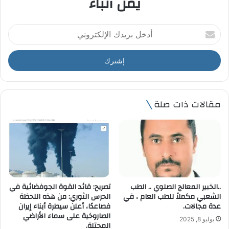
يمن أنباء
أ
د
خ
ل
ب
ر
ي
مقالات ذات صلة
د
ك
ا
ل
إ
ل
ك
ت
..الخبير المعالج الصلوي .. الطب
تصريح: قائد القوة الجوفضائية في
ر
الشعبي مكملاً للطب العام ، في
الحرس الثوري: من هذه اللحظة
و
عدة مجالات.
فصاعدًا، أعلن سيطرة أبناء إيران
ن
الصاروخية على سماء الأراضي
يوليو 8, 2025
ي
المحتلة.