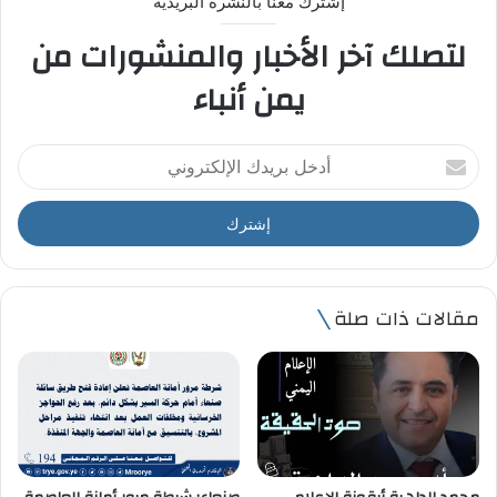
إشترك معنا بالنشرة البريدية
لتصلك آخر الأخبار والمنشورات من
يمن أنباء
أ
د
خ
ل
ب
ر
ي
مقالات ذات صلة
د
ك
ا
ل
إ
ل
ك
ت