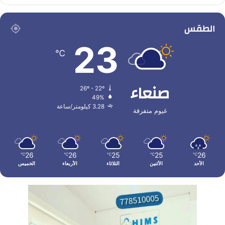
الطقس
23
℃
صنعاء
26º - 22º
49%
3.28 كيلومتر/ساعة
غيوم متفرقة
26
26
25
25
26
℃
℃
℃
℃
℃
الأحد
الأثنين
الثلاثاء
الأربعاء
الخميس