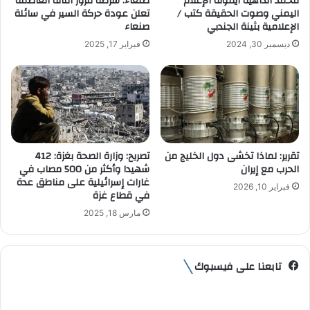
محمد الداهية أيقونة الإعلام
صنعاء: شرطة مرور أمانة العاصمة
ر
اليمني وصوت الحقيقة كتب /
تعلن عودة حركة السير في سائلة
و
الإعلامية بثينة الجندبي
صنعاء
ن
ديسمبر 30, 2024
فبراير 17, 2025
ي
تقرير: لماذا تخشى دول الخليج من
تصريح: وزارة الصحة بغزة: 412
الحرب مع إيران
شهيدا وأكثر من 500 مصاب في
غارات إسرائيلية على مناطق عدة
فبراير 10, 2026
في قطاع غزة
مارس 18, 2025
تابعنا على فيسبوك