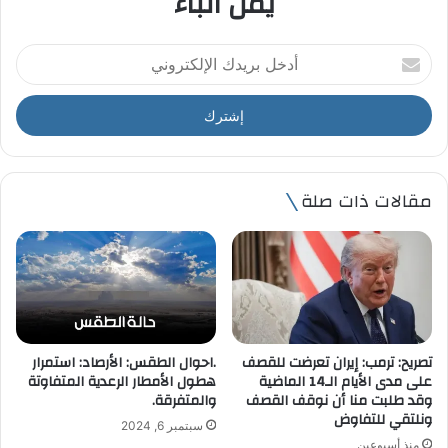
يمن أنباء
أ
د
خ
ل
ب
ر
ي
مقالات ذات صلة
د
ك
ا
ل
إ
ل
ك
ت
تصريح: ترمب: إيران تعرضت للقصف
.احوال الطقس: الأرصاد: استمرار
ر
على مدى الأيام الـ14 الماضية
هطول الأمطار الرعدية المتفاوتة
و
وقد طلبت منا أن نوقف القصف
والمتفرقة.
ن
ونلتقي للتفاوض
سبتمبر 6, 2024
ي
منذ أسبوعين