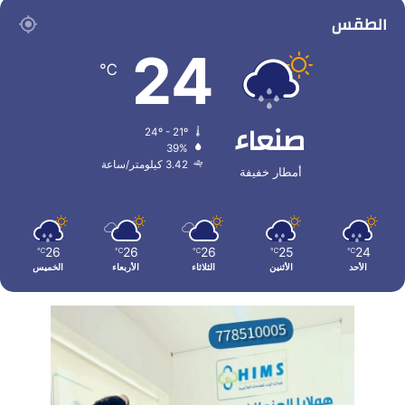
الطقس
24
℃
صنعاء
24º - 21º
39%
3.42 كيلومتر/ساعة
أمطار خفيفة
26
26
26
25
24
℃
℃
℃
℃
℃
الأحد
الأثنين
الثلاثاء
الأربعاء
الخميس