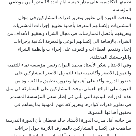
نظمتها الأكاديمية على مدار خمسة أيام لعدد 18 متدرباً من موظفي
المؤسسة.
وهدفت الدورة إلى تطوير وتعزيز قدرات المشاركين في مجال
المشتريات وإكسابهم المعرفة بأهمية تطبيق إجراءات المشتريات
وتعريفهم بأفضل الممارسات في مجال الشراء وتحقيق الأهداف من
الشراء، بالإضافة الى إكسابهم الوعي والمعرفة الكافية بإجراءات
إعداد وتقديم العطاءات والتعرف على إجراءات وأنظمة الشراء
واللوجستيك المختلفة.
وفي الاختتام شكر الأستاذ محمد الفران رئيس مؤسسة نماء للتنمية
والتمويل الأصغر وأكاديمية نماء للتمويل الأصغر المشاركين على
حضور الدورة، وأكد على أهميتها وضرورة تطبيق ما اكتسبوه من
الدورة على الواقع العملي، وحث المشاركين على المشاركة في مثل
هذه الدورات النوعية التي تأتي في إطار سعي المؤسسة المستمر
في تطوير قدرات كوادرها وتعزيز كفاءتهم المهنية بما يساهم في
تحقيق أهدافها التنموية.
من جانبه أفاد مدرب الدورة الأستاذ خالد قحطان بأن الدورة التدريبية
ساهمت في إكساب المشاركين بالمعارف اللازمة حول إجراءات
وممارسات المشتريات والعقود وفقاً للقوانين واللوائح اليمنية ذات