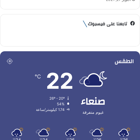
تابعنا على فيسبوك
الطقس
22
℃
صنعاء
26º - 20º
54%
1.74 كيلومتر/ساعة
غيوم متفرقة
24
24
26
26
26
℃
℃
℃
℃
℃