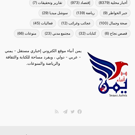
أخبار محلية
(8379)
إقتصاد
(973)
تقارير وتحقيقات
(7)
جبر الخواطر
(9)
رياضة
(139)
سوشل ميديا
(29)
صحة وجمال
(100)
عجائب وغرائب
(12)
فعاليات
(45)
قصص نجاح
(6)
كتابات
(32)
مجتمع مدني
(23)
منوعات
(66)
يمن أنباء موقع الكتروني إخباري مستقل - يمني
- عربي - دولي ، ويفرد مساحة للكتابة والثقافة
والرياضة والمنوعات.
ملخص
الموقع
فيسبوك
تويتر
تيلقرام
RSS