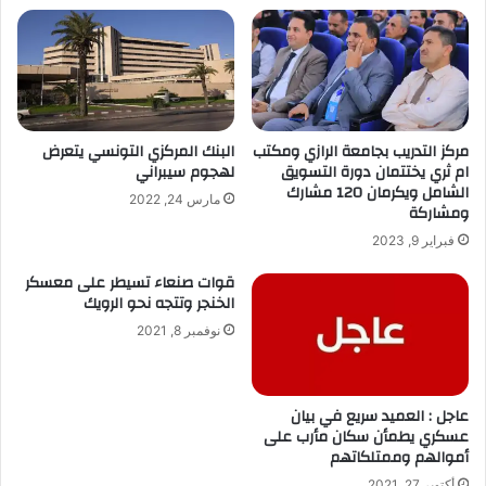
ا
ل
إ
ل
ك
ت
مركز التدريب بجامعة الرازي ومكتب
البنك المركزي التونسي يتعرض
ر
ام ثري يختتمان دورة التسويق
لهجوم سيبراني
و
الشامل ويكرمان 120 مشارك
مارس 24, 2022
ن
ومشاركة
ي
فبراير 9, 2023
قوات صنعاء تسيطر على معسكر
الخنجر وتتجه نحو الرويك
نوفمبر 8, 2021
عاجل : العميد سريع في بيان
عسكري يطمأن سكان مأرب على
أموالهم وممتلكاتهم
أكتوبر 27, 2021