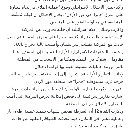
وأكد جيش الاحتلال الإسرائيلي وقوع “عملية إطلاق نار تجاه سيارة
على مفرق ‘حمرا‘ في غور الأردن”، وقال الاحتلال إن قواته تُمشّط
المنطقة، في محاولة للعثور على المنفذين.
وذكرت وسائل إعلام إسرائيلية أن خلية تجاوزت عن المركبة
الإسرائيلية وأطلقت نيرانا كثيفة صوبها على مفرق الحمراء ثم حصل
حادث مع المركبة فقتلت إسرائيليتان وأصيبت ثالثة بجراح بالغة.
وبحسب التحقيقات الإسرائيلية الأولية للعملية فإن المنفذين هما
مقاومان اشتركا في التنفيذ وتمكنا من الانسحاب من المنطقة
بالتزامن مع عمليات تمشيط تقوم بها قوات الاحتلال.
وكانت التقارير الأولية قد أشارت إلى إصابة ثلاثة إسرائيليين بحالة
حرجة قرب مستوطنة “حمرا” في منطقة غور الأردن.
وفي حين ذكرت التقارير الأولية أن الإصابات من جراء حادث طرق،
أشارت تقارير إسرائيلية إلى فحص إمكانية تعرض المركبة التي أقلت
المصابين لإطلاق نار في المنطقة.
وذكرت القناة 12 أن الشرطة تفحص شبهات بتنفيذ عملية إطلاق نار
وعملية دهس في المكان، فيما تحدثت الطواقم الطبية عن حادث
طرق بين مركبة خاصة وشاحنة.