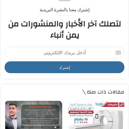
إشترك معنا بالنشرة البريدية
لتصلك آخر الأخبار والمنشورات من
يمن أنباء
أ
د
خ
ل
ب
ر
ي
مقالات ذات صلة
د
ك
ا
ل
إ
ل
ك