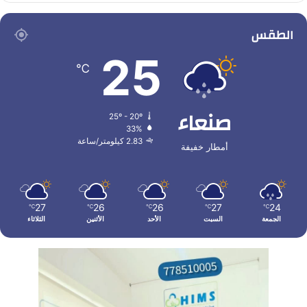
الطقس
25
℃
صنعاء
25º - 20º
33%
2.83 كيلومتر/ساعة
أمطار خفيفة
27
26
26
27
24
℃
℃
℃
℃
℃
الجمعة
السبت
الأحد
الأثنين
الثلاثاء