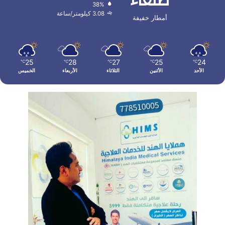
صنعاء
38%
3.08 كيلومتر/ساعة
أمطار خفيفة
25
28
27
25
24
℃
℃
℃
℃
℃
الأحد
الأثنين
الثلاثاء
الأربعاء
الخميس