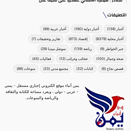
مصادر : سيطرة الانتقالي عسكرياً على مدينة عدن
التصنيفات
أخبار
(138)
أخبار دولية
(160)
أخبار عربية
(99)
أخبار محلية
(8379)
إقتصاد
(973)
تقارير وتحقيقات
(7)
جبر الخواطر
(9)
رياضة
(139)
سوشل ميديا
(29)
صحة وجمال
(100)
عجائب وغرائب
(12)
فعاليات
(45)
قصص نجاح
(6)
كتابات
(32)
مجتمع مدني
(23)
منوعات
(66)
يمن أنباء موقع الكتروني إخباري مستقل - يمني
- عربي - دولي ، ويفرد مساحة للكتابة والثقافة
والرياضة والمنوعات.