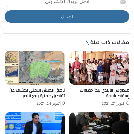
د
خ
ل
ب
ر
ي
مقالات ذات صلة
د
ك
ا
ل
إ
ل
ك
ت
عيدروس الزبيدي يبدأ خطوات
ناطق الجيش اليمني يكشف عن
ر
إسقاط شبوة
تفاصيل عملية ربيع النصر
و
أكتوبر 21, 2021
أكتوبر 24, 2021
ن
ي