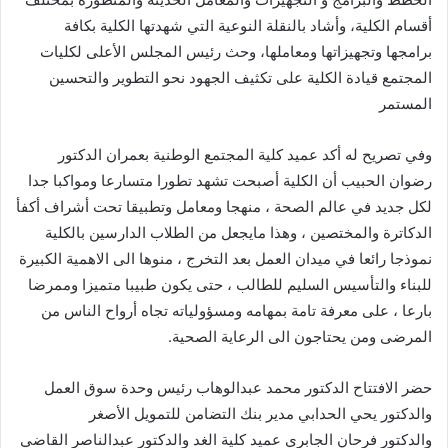
أقسام الكلية، وأشاد بالنقلة النوعية التي شهدتها الكلية بكافة
برامجها وتجهيزاتها ومعاملها، وحث رئيس المجلس الأعلى لكليات
المجتمع قيادة الكلية على تكثيف الجهود نحو التطوير والتحسين
المستمر
وفي تصريح له أكد عميد كلية المجتمع الوطنية بعمران الدكتور
رضوان الحبيب أن الكلية أصبحت تشهد تطورا متسارعا ومواكبا جدا
لكل جديد في عالم الصحة ، منهجا ومعامل وتطبيقا تحت أشراف أكفأ
الدكاترة والمختصين ، وهذا مايجعل من الطلاب الدارسين بالكلية
نموذجا رائعا في ميدان العمل بعد التخرج ، منوها الى الاهمية الكبيرة
للبناء والتأسيس السليم للطالب ، حتى يكون طبيبا متميزا وممرضا
بارعا ، على معرفة تامة بمهامه ومسؤولياته تجاه أرواح الناس من
المرضى ومن يحتاجون الى الرعاية الصحية.
حضر الافتتاح الدكتور محمد عبدالوهاب رئيس وحدة سوق العمل
والدكتور يحي الحدابي مدير بنك التضامن للتمويل الأصغر
والدكتور فرحان الجابري عميد كلية الغد والدكتور عبدالناصر القاضي