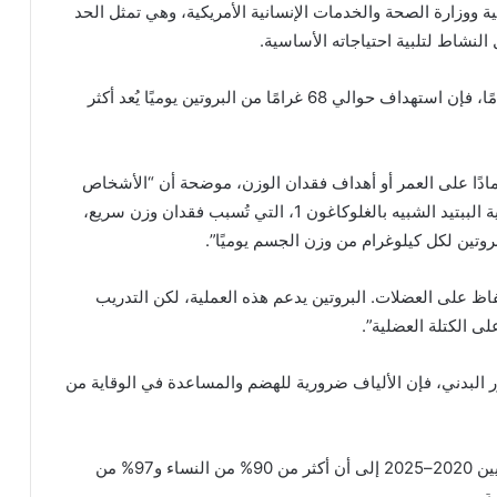
كية ووزارة الصحة والخدمات الإنسانية الأمريكية، وهي تمثل الحد
لنشاط لتلبية احتياجاته الأساسية.
وقالت كارديل:”بالنسبة لشخص يزن حوالي 68 كيلوغرامًا، فإن استهداف حوالي 68 غرامًا من البروتين يوميًا يُعد أكثر
ادًا على العمر أو أهداف فقدان الوزن، موضحة أن “الأشخاص
الذين يسعون لفقدان الوزن، خاصة إذا كانوا يتلقون أدوية الببتيد الشبيه بالغلوكاغون 1، التي تُسبب فقدان وزن سريع،
روتين لكل كيلوغرام من وزن الجسم يوميًا”.
ظ على العضلات. البروتين يدعم هذه العملية، لكن التدريب
لى الكتلة العضلية”.
ور البدني، فإن الألياف ضرورية للهضم والمساعدة في الوقاية من
في الولايات المتحدة، تشير الإرشادات الغذائية للأمريكيين 2020–2025 إلى أن أكثر من 90% من النساء و97% من
ة.