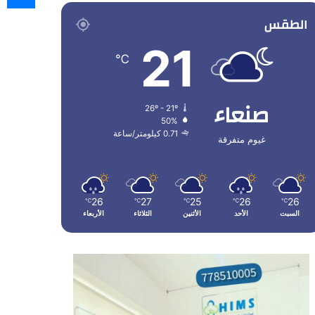
الطقس
21
℃
صنعاء
26º - 21º
50%
0.71 كيلومتر/ساعة
غيوم متفرقة
26
27
25
26
26
℃
℃
℃
℃
℃
السبت
الأحد
الأثنين
الثلاثاء
الأربعاء