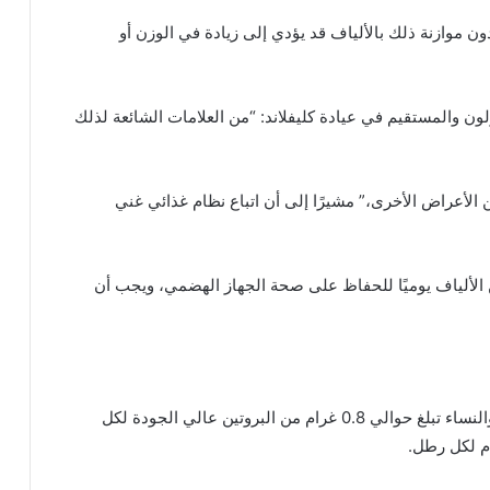
ن موازنة ذلك بالألياف قد يؤدي إلى زيادة في الوزن أو
ون والمستقيم في عيادة كليفلاند: “من العلامات الشائعة لذلك
لأعراض الأخرى،” مشيرًا إلى أن اتباع نظام غذائي غني
ً نوصي بتناول ما بين 25 و35 غرامًا من الألياف يوميًا للحفاظ على صحة الجهاز الهضمي، ويجب أن
الكمية الغذائية الموصى بها يوميًا من البروتين للرجال والنساء تبلغ حوالي 0.8 غرام من البروتين عالي الجودة لكل