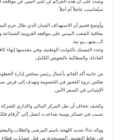
وشدد على أن هذه الجرائم لن تثني اليمن عن مواقفه ال
ستُحاسب عاجلاً أم آجلاً.
وأوضح قحيم أن الاستهداف الجبان الذي طال حرم المطار
معاقبة الشعب اليمني على مواقفه العروبية الشجاعة 
الـ..ـصهـ..ـيو نية.
وجدد التمسك بالثوابت الوطنية، وفي مقدمتها إنهاء كاف
العادلة، والمطالبة بالتعويض الكامل.
من جانبه أكد القائم بأعمال رئيس مجلس إدارة الخطو
تعكس ذروة الفجور في الخصومة وتهدف إلى فرض سيا
الإنساني في السفر الآمن.
وكشف جحاف أن نقل المركز المالي والإداري للشركة إلى
تسبب في خسائر يومية تصاعدت لتصل إلى “أرقام فلكية
ووجّه نداءً شديد اللهجة باسم المرضى والطلاب والمغتر
في نقاط التفتيش المستحدثة من قبل عصابا.ت قطاع ال