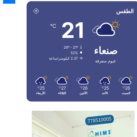
الطقس
21
℃
صنعاء
26º - 21º
52%
2.37 كيلومتر/ساعة
غيوم متفرقة
25
27
26
25
26
℃
℃
℃
℃
℃
السبت
الأحد
الأثنين
الثلاثاء
الأربعاء