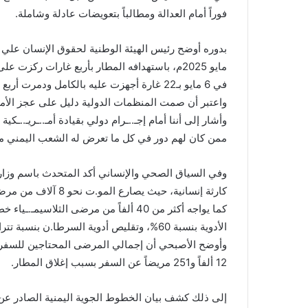
فوراً أمام العدالة ومطالباً بتعويضات عادلة وشاملة.
في 6 مايو بـ22 غارة أجهزت عليه بالكامل ودمرت أربع طائرات تابعة لليمنية.
واعتبر أن صمت المنظمات الدولية دليل على عجز الأمم 
وأشار إلى أننا أمام إجـ..ـرام دولي بقيادة أمـ..ـريـ..ـكي
ممن كان لهم دور في كل ما تعرض له الشعب اليمني من 
وفي السياق الصحي والإنساني أكد المتحدث باسم وزار
كارثة إنسانية، حيث يصارع المو.ت نحو 8 آلاف من مرضى الفـ. ـشل الكلوي، توفي منهم 5 آلاف نتيجة الحصـ.ـار.
الأدوية بنسبة 60%، وتقليص أدوية السرطا.ن بنسبة تتراوح بين 40 و60%.
12 ألفاً و251 مريضاً عن السفر بسبب إغلاق المطار.
إلى ذلك كشف بيان الخطوط الجوية اليمنية الصادر عن 