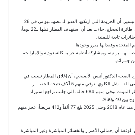
بدوره أوضح رئيس الهيئة الوطنية لحقوق الإنسان علي تيسير، أن الجريمة التي ارتكبها العدو الـ..ـصهـ..ـيو ني في 28
مايو 2025م، باستهدافه المطار بأربع غارات ركزت على طائرة الحجاج، جاءت بعد أن استهدف المطار قبلها بـ22 يوماً،
المتحدة وفقدانها مبرر وجودها.
ة صـ..ـهـ..ـيو نية، وبمشاركة أنظمة عربية كالسعودية والإمارا.ت،
جـ.ـرائم.
ة الصحة الدكتور أنيس الأصبحي، أن إغلاق المطار تسبب في
كما يواجه أكثر من 40 ألفاً من مرضى الثلاسيمـ.ـياء خطر المو.ت توفي منهم 684 حالة، إلى جانب تراجع استيراد
وأوضح الأصبحي أن إجمالي المرضى المحتاجين للسفر منذ عام 2018 وحتى 2025 بلغ 77 ألفاً و412 مريضاً، عجز منهم
الوقفة أن إجمالي الأضرار والخسائر المباشرة وغير المباشرة