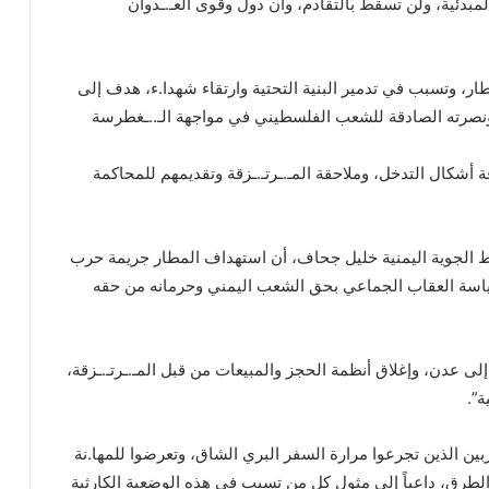
مبدئية، ولن تسقط بالتقادم، وأن دول وقوى العـ.ـدوان
، وتسبب في تدمير البنية التحتية وارتقاء شهدا.ء، هدف إلى
ونصرته الصادقة للشعب الفلسطيني في مواجهة الـ..ـغطرسة
ة أشكال التدخل، وملاحقة المـ.ـرتـ.ـزقة وتقديمهم للمحاكمة
ط الجوية اليمنية خليل جحاف، أن استهداف المطار جريمة حرب
سة العقاب الجماعي بحق الشعب اليمني وحرمانه من حقه
 عدن، وإغلاق أنظمة الحجز والمبيعات من قبل المـ.ـرتـ.ـزقة،
”.
بين الذين تجرعوا مرارة السفر البري الشاق، وتعرضوا للمها.نة
طرق، داعياً إلى مثول كل من تسبب في هذه الوضعية الكارثية