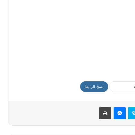
نسخ الرابط
سكايب
ماسنجر
طباعة