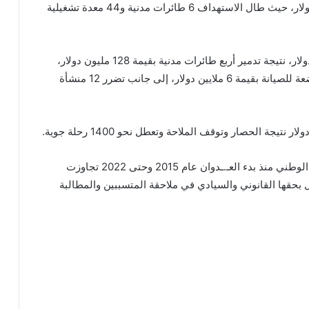
الناجمة عن الاعتداء السافر بلغ 181 مليوناً و461 ألف دولار، حيث طال الاستهداف 6 طائرات مدنية و44 معدة تشغيلية
وقدّرت الخسائر المباشرة بنحو 147 مليوناً و160 ألف دولار، نتيجة تدمير أربع طائرات مدنية بقيمة 128 مليون دولار،
وطائرة تدريب بقيمة مليوني دولار، وطائرة رئاسية خاضعة للصيانة بقيمة 6 ملايين دولار، إلى جانب تضرر 12 منشأة
وأكدت اليمنية أن الخسائر التقريبية التي تكبدها الناقل الوطني منذ بدء العـ.ـدوان عام 2015 وحتى 2022 تجاوزت
 الكامل بحقها القانوني والسيادي في ملاحقة المتسببين والمطالبة