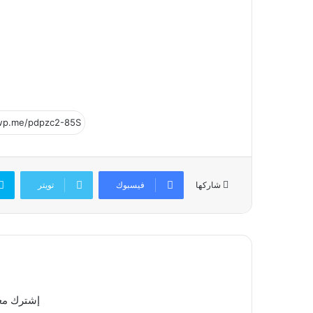
فيسبوك
تويتر
شاركها
إشترك معن