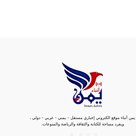
يمن أنباء موقع الكتروني إخباري مستقل - يمني - عربي - دولي ،
ويفرد مساحة للكتابة والثقافة والرياضة والمنوعات.
فيسبوك
تويتر
تيلقرام
ملخص