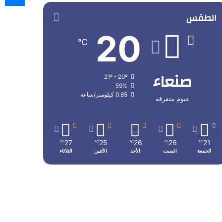
الطقس
20
℃
صنعاء
21º - 20º
59%
0.85 كيلومتر/ساعة
غيوم متفرقة
27
25
26
26
21
℃
℃
℃
℃
℃
الجمعة
السبت
الأحد
الأثنين
الثلاثاء