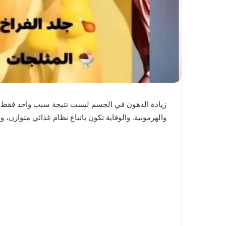
زيادة الدهون في الجسم ليست نتيجة سبب واحد فقط، بل 
والهرمونية. والوقاية تكون باتباع نظام غذائي متوازن