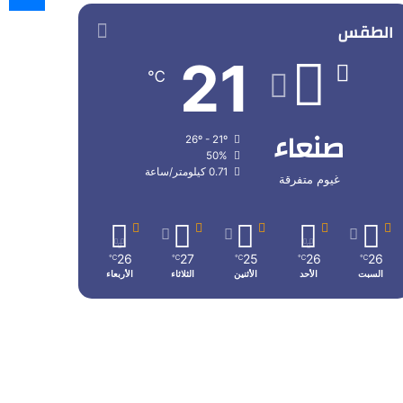
الطقس
21
℃
صنعاء
26º - 21º
50%
0.71 كيلومتر/ساعة
غيوم متفرقة
26
27
25
26
26
℃
℃
℃
℃
℃
السبت
الأحد
الأثنين
الثلاثاء
الأربعاء