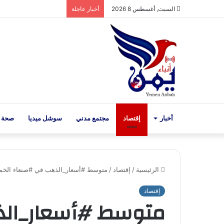
السبت, أغسطس 8 2026
أخبار عاجلة
أخبار
إقتصاد
مجتمع مدني
سوشل ميديا
صحة 
الرئيسية
/
إقتصاد
/
متوسط #أسعار_الذهب في #صنعاء الخميس – 022
إقتصاد
متوسط #أسعار_ال