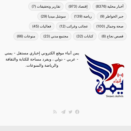
أخبار محلية
(8376)
إقتصاد
(973)
تقارير وتحقيقات
(7)
جبر الخواطر
(9)
رياضة
(139)
سوشل ميديا
(29)
صحة وجمال
(100)
عجائب وغرائب
(12)
فعاليات
(45)
قصص نجاح
(6)
كتابات
(32)
مجتمع مدني
(23)
منوعات
(66)
يمن أنباء موقع الكتروني إخباري مستقل - يمني
- عربي - دولي ، ويفرد مساحة للكتابة والثقافة
والرياضة والمنوعات.
ملخص
الموقع
فيسبوك
تويتر
تيلقرام
RSS