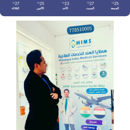
27
25
23
27
25
℃
℃
℃
℃
℃
الجمعة
السبت
الأحد
الأثنين
الثلاثاء