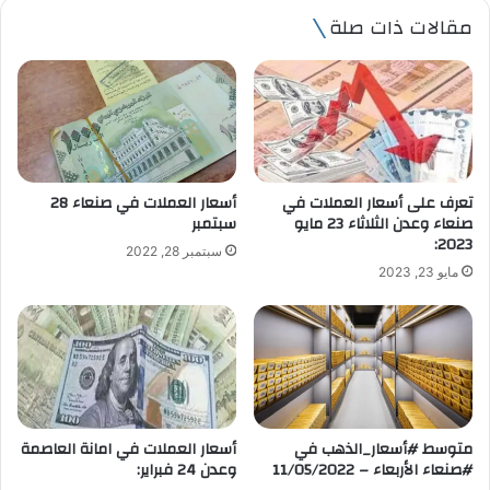
ي
مقالات ذات صلة
د
ك
ا
ل
إ
ل
ك
ت
تعرف على أسعار العملات في
أسعار العملات في صنعاء 28
ر
صنعاء وعدن الثلاثاء 23 مايو
سبتمبر
و
2023:
سبتمبر 28, 2022
ن
مايو 23, 2023
ي
متوسط #أسعار_الذهب في
أسعار العملات في امانة العاصمة
#صنعاء الأربعاء – 11/05/2022
وعدن 24 فبراير: