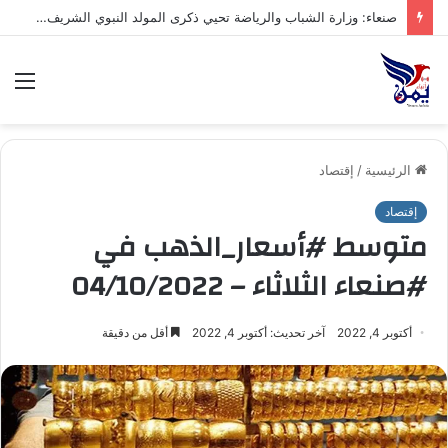
صنعاء: إتمام صلح قبلي في صنعاء ينهي قضية حادث مروري بين قبيلتي ال الخبش محافظة حجة وذو حسين من خولان بني ضبيان محافظة صنعاء
الق
الرئيسية
/
إقتصاد
إقتصاد
متوسط #أسعار_الذهب في
#صنعاء الثلاثاء – 04/10/2022
أكتوبر 4, 2022
آخر تحديث: أكتوبر 4, 2022
أقل من دقيقة