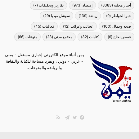
أخبار محلية
(8383)
إقتصاد
(973)
تقارير وتحقيقات
(7)
جبر الخواطر
(9)
رياضة
(139)
سوشل ميديا
(29)
صحة وجمال
(100)
عجائب وغرائب
(12)
فعاليات
(45)
قصص نجاح
(6)
كتابات
(32)
مجتمع مدني
(23)
منوعات
(66)
يمن أنباء موقع الكتروني إخباري مستقل - يمني
- عربي - دولي ، ويفرد مساحة للكتابة والثقافة
والرياضة والمنوعات.
ملخص
الموقع
فيسبوك
تويتر
تيلقرام
RSS