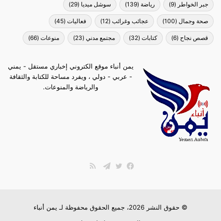
جبر الخواطر
(9)
رياضة
(139)
سوشل ميديا
(29)
صحة وجمال
(100)
عجائب وغرائب
(12)
فعاليات
(45)
قصص نجاح
(6)
كتابات
(32)
مجتمع مدني
(23)
منوعات
(66)
يمن أنباء موقع الكتروني إخباري مستقل - يمني
- عربي - دولي ، ويفرد مساحة للكتابة والثقافة
والرياضة والمنوعات.
ملخص
الموقع
فيسبوك
تويتر
تيلقرام
RSS
© حقوق النشر 2026، جميع الحقوق محفوظة لـ
يمن أنباء