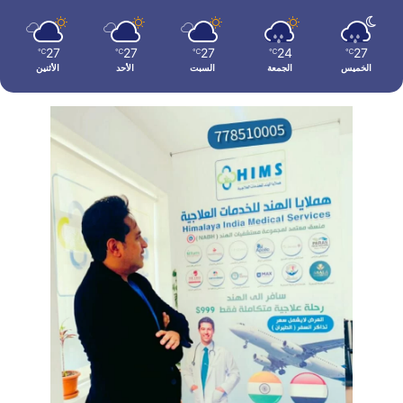
27
27
27
24
27
℃
℃
℃
℃
℃
الخميس
الجمعة
السبت
الأحد
الأثنين