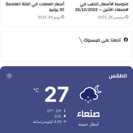
متوسط #أسعار_الذهب في
أسعار العملات في امانة العاصمة
#صنعاء الاثنين – 26/12/2022
30 يونيو
ديسمبر 26, 2022
يونيو 30, 2022
تابعنا على فيسبوك
الطقس
27
℃
صنعاء
27º - 23º
22%
4.05 كيلومتر/ساعة
أمطار خفيفة