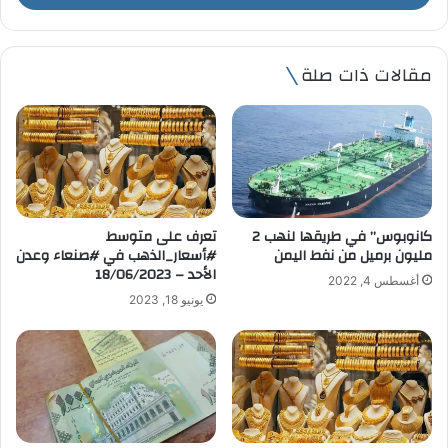
ب
ر
ي
مقالات ذات صلة
د
ك
ا
ل
إ
ل
ك
ت
كانوبوس” في طريقها لنهب 2
تعرف على متوسط
ر
مليون برميل من نفط اليمن
#أسعار_الذهب في #صنعاء وعدن
و
الأحد – 18/06/2023
أغسطس 4, 2022
ن
يونيو 18, 2023
ي