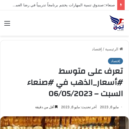
ضمن الاستعدادات للمولد النبوي.. المؤسسة العامة للطرق والجسور تنفذ أعمال التزيين وتفتتح جامعًا بمقرها بمدينة حجة
الق
الرئيسية
/
إقتصاد
إقتصاد
تعرف على متوسط
#أسعار_الذهب في #صنعاء
السبت – 06/05/2023
مايو 6, 2023
آخر تحديث: مايو 6, 2023
أقل من دقيقة